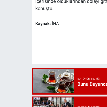
içerisinde olduklarından dolayı git
konuştu.
Kaynak:
İHA
EDITÖRÜN SEÇTIĞI
Bunu Duyunca