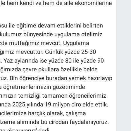
 ile hem kendi ve hem de aile ekonomilerine
u ile eğitime devam ettiklerini belirten
Okulumuz bünyesinde uygulama otelimiz
izde mutfağımız mevcut. Uygulama
ğımız mevcuttur. Günlük yüzde 25-30
z. Yaz aylarında ise yüzde 80 ile yüzde 90
ağımızda çevre okullara özellikle belde
ruz. Bin öğrenciye buradan yemek hazırlayıp
a öğretmenlerimizin gözetiminde
arımızın temizliği tamamen öğrencilerimiz
nda 2025 yılında 19 milyon ciro elde ettik.
cilerimize harçlık olarak, çalışma
malzeme alımında bu cirodan faydalanıyoruz.
a aktarıyoruz' dedi.