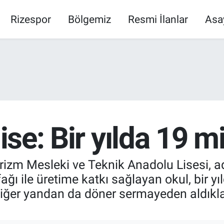
Rizespor
Bölgemiz
Resmi İlanlar
Asa
lise: Bir yılda 19 m
izm Mesleki ve Teknik Anadolu Lisesi, adet
ağı ile üretime katkı sağlayan okul, bir yı
ğer yandan da döner sermayeden aldıkları 