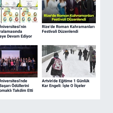
niversitesi’nin
Rize'de Roman Kahramanları
ralamasında
Festivali Düzenlendi
eye Devam Ediyor
niversitesi'nde
Artvin'de Eğitime 1 Günlük
Başarı Ödüllerini
Kar Engeli: İşte O İlçeler
omaklı Takdim Etti