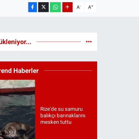
-
+
A
A
ükleniyor...
rend Haberler
Rize'de su samuru
balıkçı barınaklarını
mesken tuttu