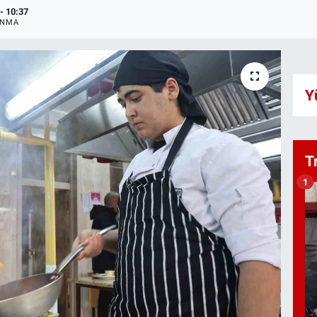
- 10:37
ANMA
Y
T
1