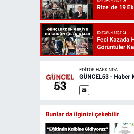
EDITÖRÜN SEÇTIĞI
Rize' de 19 E
EDITÖRÜN SEÇTIĞI
Feci Kazada 
Görüntüler Ka
EDITÖR HAKKINDA
GÜNCEL53 - Haber 
Bunlar da ilginizi çekebilir