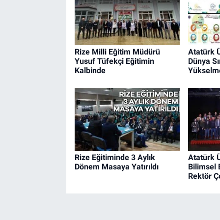
Rize Milli Eğitim Müdürü
Atatürk Ü
Yusuf Tüfekçi Eğitimin
Dünya Sı
Kalbinde
Yükselm
Rize Eğitiminde 3 Aylık
Atatürk Ü
Dönem Masaya Yatırıldı
Bilimsel 
Rektör Ç