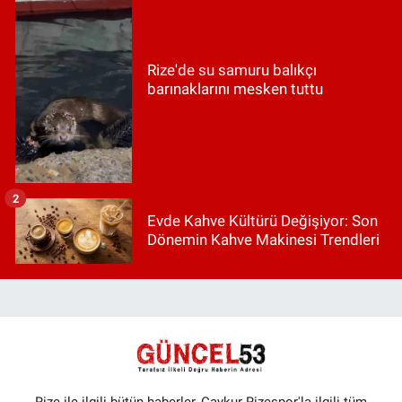
Rize'de su samuru balıkçı
barınaklarını mesken tuttu
2
Evde Kahve Kültürü Değişiyor: Son
Dönemin Kahve Makinesi Trendleri
Rize ile ilgili bütün haberler, Çaykur Rizespor'la ilgili tüm