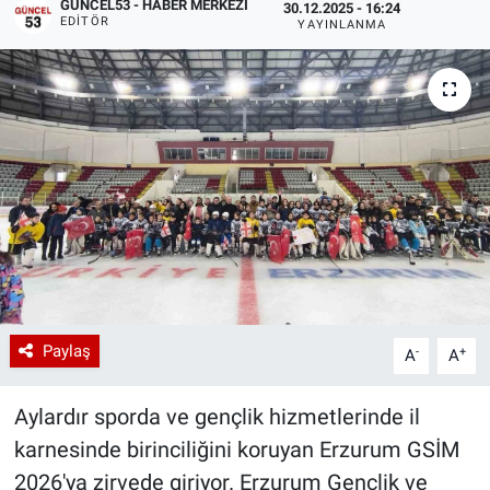
GÜNCEL53 - HABER MERKEZI
30.12.2025 - 16:24
EDITÖR
YAYINLANMA
Paylaş
-
+
A
A
Aylardır sporda ve gençlik hizmetlerinde il
karnesinde birinciliğini koruyan Erzurum GSİM
2026'ya zirvede giriyor. Erzurum Gençlik ve