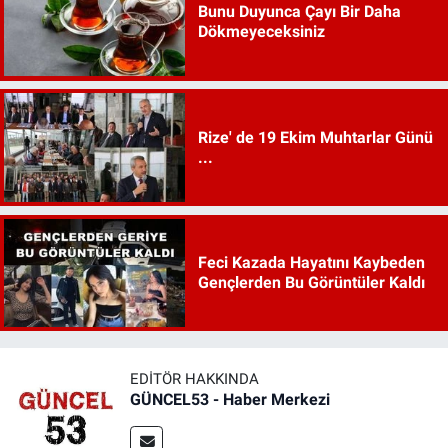
Bunu Duyunca Çayı Bir Daha
Dökmeyeceksiniz
Rize' de 19 Ekim Muhtarlar Günü
...
Feci Kazada Hayatını Kaybeden
Gençlerden Bu Görüntüler Kaldı
EDITÖR HAKKINDA
GÜNCEL53 - Haber Merkezi