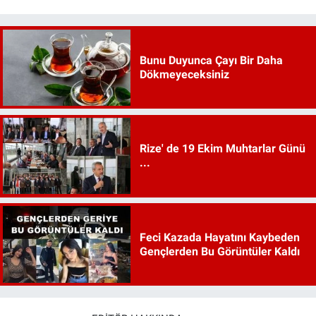
Bunu Duyunca Çayı Bir Daha
Dökmeyeceksiniz
Rize' de 19 Ekim Muhtarlar Günü
...
Feci Kazada Hayatını Kaybeden
Gençlerden Bu Görüntüler Kaldı