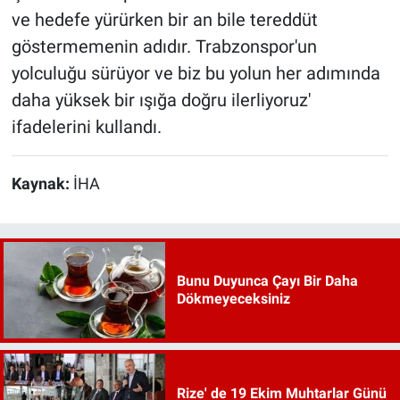
ve hedefe yürürken bir an bile tereddüt
göstermemenin adıdır. Trabzonspor'un
yolculuğu sürüyor ve biz bu yolun her adımında
daha yüksek bir ışığa doğru ilerliyoruz'
ifadelerini kullandı.
Kaynak:
İHA
Bunu Duyunca Çayı Bir Daha
Dökmeyeceksiniz
Rize' de 19 Ekim Muhtarlar Günü