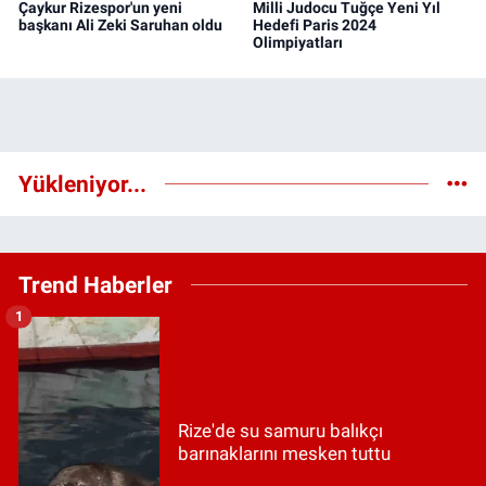
Çaykur Rizespor'un yeni
Milli Judocu Tuğçe Yeni Yıl
başkanı Ali Zeki Saruhan oldu
Hedefi Paris 2024
Olimpiyatları
Yükleniyor...
Trend Haberler
1
Rize'de su samuru balıkçı
barınaklarını mesken tuttu