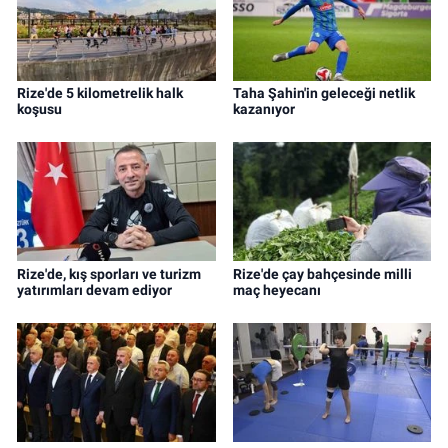
Rize'de 5 kilometrelik halk
Taha Şahin'in geleceği netlik
koşusu
kazanıyor
Rize'de, kış sporları ve turizm
Rize'de çay bahçesinde milli
yatırımları devam ediyor
maç heyecanı