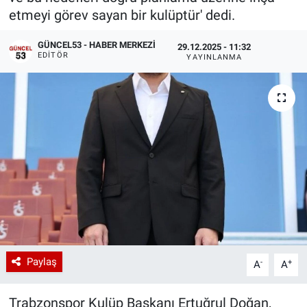
etmeyi görev sayan bir kulüptür' dedi.
GÜNCEL53 - HABER MERKEZI
29.12.2025 - 11:32
EDITÖR
YAYINLANMA
Paylaş
-
+
A
A
Trabzonspor Kulüp Başkanı Ertuğrul Doğan,