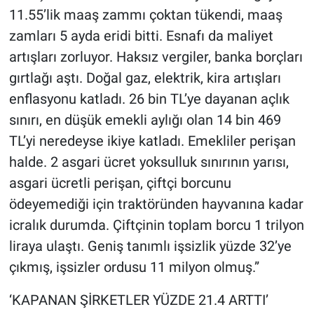
11.55’lik maaş zammı çoktan tükendi, maaş
zamları 5 ayda eridi bitti. Esnafı da maliyet
artışları zorluyor. Haksız vergiler, banka borçları
gırtlağı aştı. Doğal gaz, elektrik, kira artışları
enflasyonu katladı. 26 bin TL’ye dayanan açlık
sınırı, en düşük emekli aylığı olan 14 bin 469
TL’yi neredeyse ikiye katladı. Emekliler perişan
halde. 2 asgari ücret yoksulluk sınırının yarısı,
asgari ücretli perişan, çiftçi borcunu
ödeyemediği için traktöründen hayvanına kadar
icralık durumda. Çiftçinin toplam borcu 1 trilyon
liraya ulaştı. Geniş tanımlı işsizlik yüzde 32’ye
çıkmış, işsizler ordusu 11 milyon olmuş.”
‘KAPANAN ŞİRKETLER YÜZDE 21.4 ARTTI’