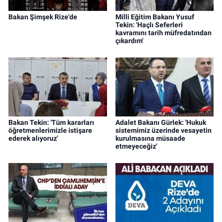
Bakan Şimşek Rize'de
Milli Eğitim Bakanı Yusuf
Tekin: 'Haçlı Seferleri
kavramını tarih müfredatından
çıkardım'
Bakan Tekin: 'Tüm kararları
Adalet Bakanı Gürlek: 'Hukuk
öğretmenlerimizle istişare
sistemimiz üzerinde vesayetin
ederek alıyoruz'
kurulmasına müsaade
etmeyeceğiz'