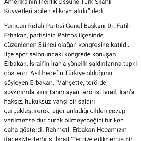
Amerika’nın İncirlik Üssüne Türk Silahlı
Kuvvetleri acilen el koymalıdır” dedi.
Yeniden Refah Partisi Genel Başkanı Dr. Fatih
Erbakan, partisinin Patnos ilçesinde
düzenlenen 3’üncü olağan kongresine katıldı.
İlçe spor salonundaki kongrede konuşan
Erbakan, İsrail’in İran’a yönelik saldırılarına tepki
gösterdi. Asıl hedefin Türkiye olduğunu
söyleyen Erbakan, “Vahşette, terörde,
soykırımda sınır tanımayan terörist İsrail, İran’a
haksız, hukuksuz vahşi bir saldırı
gerçekleştirerek, eğer anladığı dilden cevap
verilmezse dur durak bilmeyeceğini bir kez
daha gösterdi. Rahmetli Erbakan Hocamızın
ifadesiyle; terörist İsrail ‘Terbiye edilmemiş bir