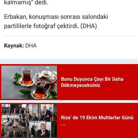
kalmamış” dedi.
Erbakan, konuşması sonrası salondaki
partililerle fotoğraf çektirdi. (DHA)
Kaynak:
DHA
Bunu Duyunca Çayı Bir Daha
Dökmeyeceksiniz
Rize' de 19 Ekim Muhtarlar Günü
...