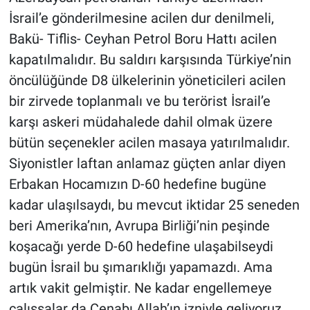
İsrail’e gönderilmesine acilen dur denilmeli,
Bakü- Tiflis- Ceyhan Petrol Boru Hattı acilen
kapatılmalıdır. Bu saldırı karşısında Türkiye’nin
öncülüğünde D8 ülkelerinin yöneticileri acilen
bir zirvede toplanmalı ve bu terörist İsrail’e
karşı askeri müdahalede dahil olmak üzere
bütün seçenekler acilen masaya yatırılmalıdır.
Siyonistler laftan anlamaz güçten anlar diyen
Erbakan Hocamızın D-60 hedefine bugüne
kadar ulaşılsaydı, bu mevcut iktidar 25 seneden
beri Amerika’nın, Avrupa Birliği’nin peşinde
koşacağı yerde D-60 hedefine ulaşabilseydi
bugün İsrail bu şımarıklığı yapamazdı. Ama
artık vakit gelmiştir. Ne kadar engellemeye
çalışsalar da Cenabı Allah’ın izniyle geliyoruz.