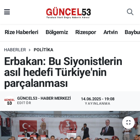
Rize Haberleri
Bölgemiz
Rizespor
Artvin
Baybu
HABERLER
POLITIKA
Erbakan: Bu Siyonistlerin
asıl hedefi Türkiye'nin
parçalanması
GÜNCEL53 - HABER MERKEZI
14.06.2025 - 19:08
EDITÖR
YAYINLANMA