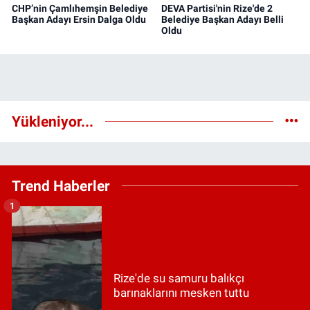
CHP’nin Çamlıhemşin Belediye
DEVA Partisi'nin Rize'de 2
Başkan Adayı Ersin Dalga Oldu
Belediye Başkan Adayı Belli
Oldu
Yükleniyor...
Trend Haberler
1
Rize'de su samuru balıkçı
barınaklarını mesken tuttu