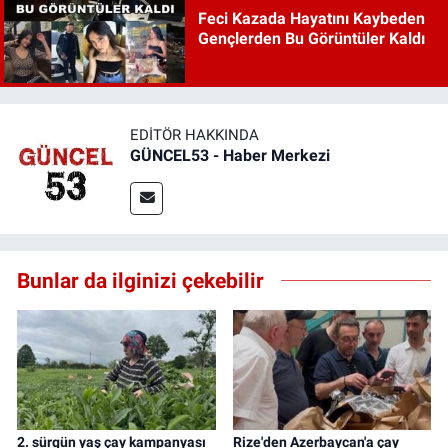
Feci Kazada Hayatını Kaybeden
Gençlerden Bu Görüntüler Kaldı
EDITÖR HAKKINDA
GÜNCEL53 - Haber Merkezi
Bunlar da ilginizi çekebilir
2. sürgün yaş çay kampanyası
Rize'den Azerbaycan'a çay