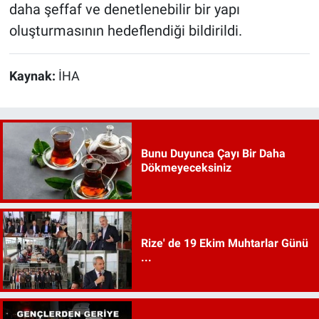
daha şeffaf ve denetlenebilir bir yapı
oluşturmasının hedeflendiği bildirildi.
Kaynak:
İHA
Bunu Duyunca Çayı Bir Daha
Dökmeyeceksiniz
Rize' de 19 Ekim Muhtarlar Günü
...