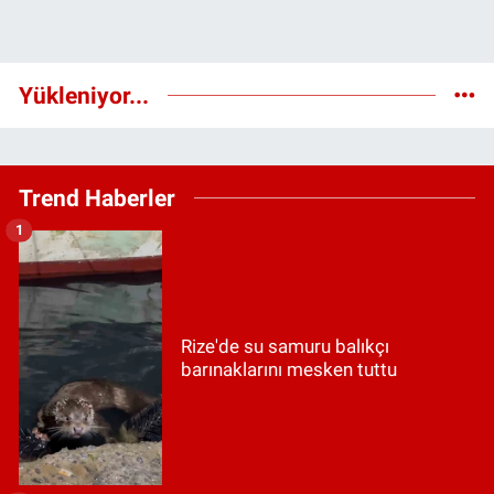
Yükleniyor...
Trend Haberler
1
Rize'de su samuru balıkçı
barınaklarını mesken tuttu