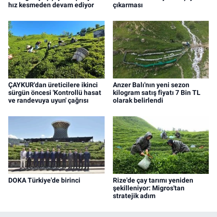
hız kesmeden devam ediyor
çıkarması
ÇAYKUR'dan üreticilere ikinci
Anzer Balı'nın yeni sezon
sürgün öncesi 'Kontrollü hasat
kilogram satış fiyatı 7 Bin TL
ve randevuya uyun' çağrısı
olarak belirlendi
DOKA Türkiye'de birinci
Rize'de çay tarımı yeniden
şekilleniyor: Migros'tan
stratejik adım