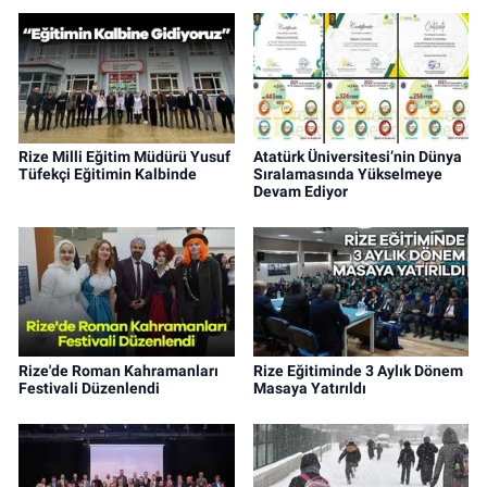
Rize Milli Eğitim Müdürü Yusuf
Atatürk Üniversitesi’nin Dünya
Tüfekçi Eğitimin Kalbinde
Sıralamasında Yükselmeye
Devam Ediyor
Rize'de Roman Kahramanları
Rize Eğitiminde 3 Aylık Dönem
Festivali Düzenlendi
Masaya Yatırıldı