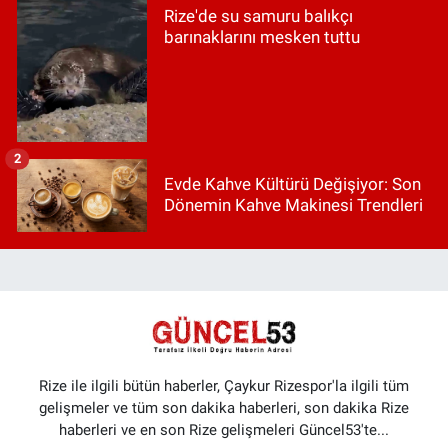
Rize'de su samuru balıkçı
barınaklarını mesken tuttu
2
Evde Kahve Kültürü Değişiyor: Son
Dönemin Kahve Makinesi Trendleri
Rize ile ilgili bütün haberler, Çaykur Rizespor'la ilgili tüm
gelişmeler ve tüm son dakika haberleri, son dakika Rize
haberleri ve en son Rize gelişmeleri Güncel53'te...