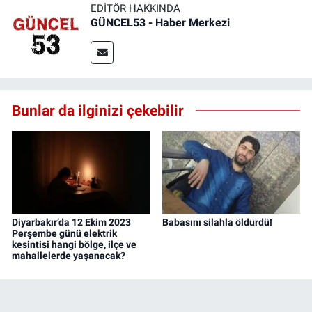
EDITÖR HAKKINDA
GÜNCEL53 - Haber Merkezi
Bunlar da ilginizi çekebilir
Diyarbakır’da 12 Ekim 2023
Babasını silahla öldürdü!
Perşembe günü elektrik
kesintisi hangi bölge, ilçe ve
mahallelerde yaşanacak?