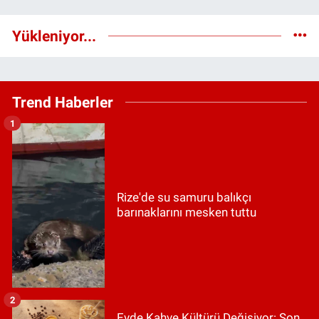
Yükleniyor...
Trend Haberler
1
Rize'de su samuru balıkçı
barınaklarını mesken tuttu
2
Evde Kahve Kültürü Değişiyor: Son