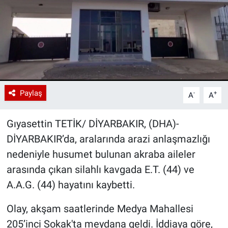
Paylaş
-
+
A
A
Gıyasettin TETİK/ DİYARBAKIR, (DHA)-
DİYARBAKIR’da, aralarında arazi anlaşmazlığı
nedeniyle husumet bulunan akraba aileler
arasında çıkan silahlı kavgada E.T. (44) ve
A.A.G. (44) hayatını kaybetti.
Olay, akşam saatlerinde Medya Mahallesi
205’inci Sokak'ta meydana geldi. İddiaya göre,