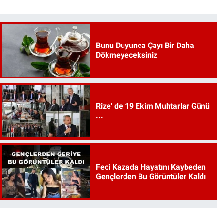
Bunu Duyunca Çayı Bir Daha
Dökmeyeceksiniz
Rize' de 19 Ekim Muhtarlar Günü
...
Feci Kazada Hayatını Kaybeden
Gençlerden Bu Görüntüler Kaldı