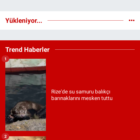
Yükleniyor...
Trend Haberler
1
Rize'de su samuru balıkçı
barınaklarını mesken tuttu
2