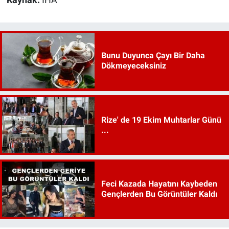
Kaynak:
İHA
Bunu Duyunca Çayı Bir Daha
Dökmeyeceksiniz
Rize' de 19 Ekim Muhtarlar Günü
...
Feci Kazada Hayatını Kaybeden
Gençlerden Bu Görüntüler Kaldı