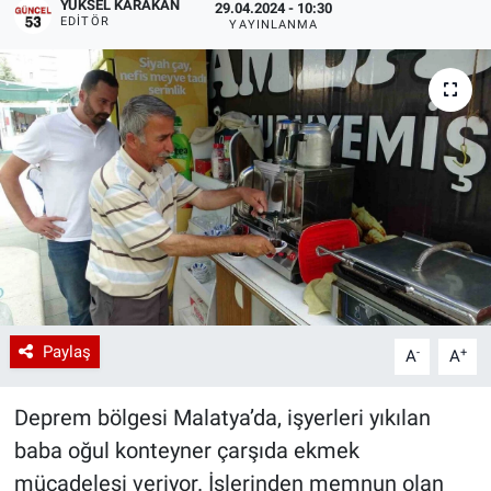
YÜKSEL KARAKAN
29.04.2024 - 10:30
EDITÖR
YAYINLANMA
Paylaş
-
+
A
A
Deprem bölgesi Malatya’da, işyerleri yıkılan
baba oğul konteyner çarşıda ekmek
mücadelesi veriyor. İşlerinden memnun olan