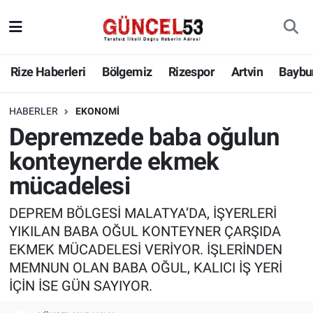
Rize Haberleri
Bölgemiz
Rizespor
Artvin
Baybu
HABERLER
EKONOMI
Depremzede baba oğulun
konteynerde ekmek
mücadelesi
DEPREM BÖLGESİ MALATYA’DA, İŞYERLERİ
YIKILAN BABA OĞUL KONTEYNER ÇARŞIDA
EKMEK MÜCADELESİ VERİYOR. İŞLERİNDEN
MEMNUN OLAN BABA OĞUL, KALICI İŞ YERİ
İÇİN İSE GÜN SAYIYOR.