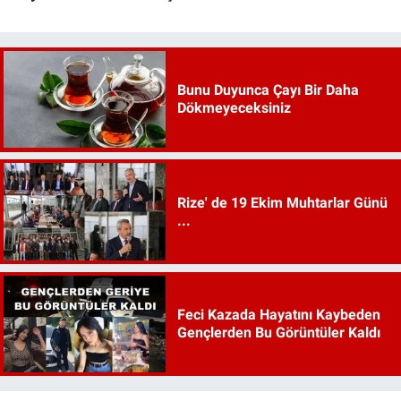
Bunu Duyunca Çayı Bir Daha
Dökmeyeceksiniz
Rize' de 19 Ekim Muhtarlar Günü
...
Feci Kazada Hayatını Kaybeden
Gençlerden Bu Görüntüler Kaldı