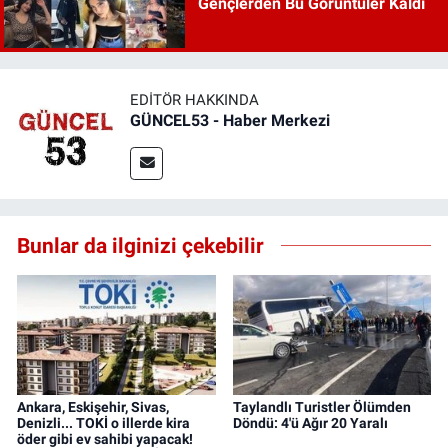
Gençlerden Bu Görüntüler Kaldı
EDITÖR HAKKINDA
GÜNCEL53 - Haber Merkezi
Bunlar da ilginizi çekebilir
Ankara, Eskişehir, Sivas,
Taylandlı Turistler Ölümden
Denizli... TOKİ o illerde kira
Döndü: 4'ü Ağır 20 Yaralı
öder gibi ev sahibi yapacak!