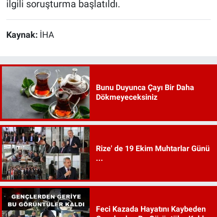
ilgili soruşturma başlatıldı.
Kaynak:
İHA
Bunu Duyunca Çayı Bir Daha
Dökmeyeceksiniz
Rize' de 19 Ekim Muhtarlar Günü
...
Feci Kazada Hayatını Kaybeden