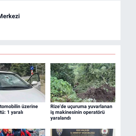
Merkezi
otomobilin üzerine
Rize'de uçuruma yuvarlanan
ü: 1 yaralı
iş makinesinin operatörü
yaralandı