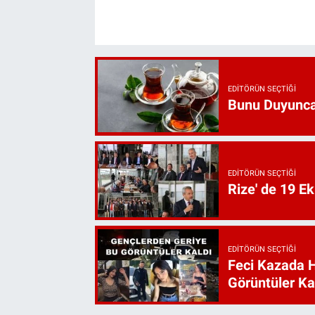
EDITÖRÜN SEÇTIĞI
Bunu Duyunca
EDITÖRÜN SEÇTIĞI
Rize' de 19 E
EDITÖRÜN SEÇTIĞI
Feci Kazada 
Görüntüler Ka