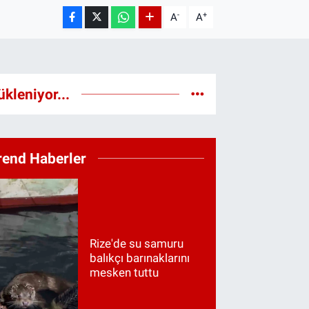
-
+
A
A
ükleniyor...
rend Haberler
Rize'de su samuru
balıkçı barınaklarını
mesken tuttu