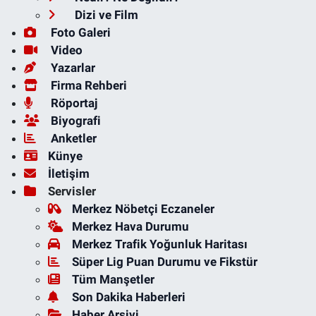
Dizi ve Film
Foto Galeri
Video
Yazarlar
Firma Rehberi
Röportaj
Biyografi
Anketler
Künye
İletişim
Servisler
Merkez Nöbetçi Eczaneler
Merkez Hava Durumu
Merkez Trafik Yoğunluk Haritası
Süper Lig Puan Durumu ve Fikstür
Tüm Manşetler
Son Dakika Haberleri
Haber Arşivi