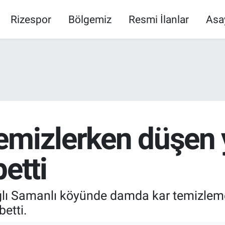
Rizespor
Bölgemiz
Resmi İlanlar
Asa
emizlerken düşen 
etti
ağlı Samanlı köyünde damda kar temizlem
etti.