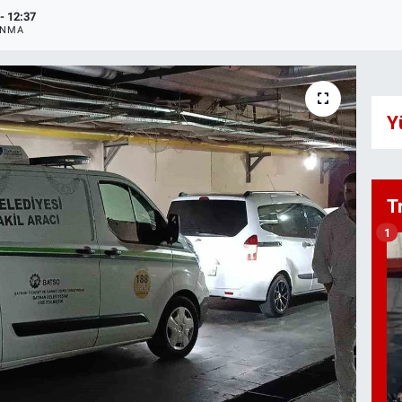
- 12:37
ANMA
Y
T
1