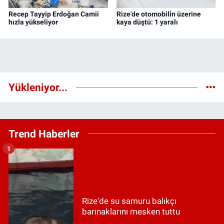
Recep Tayyip Erdoğan Camii
Rize'de otomobilin üzerine
hızla yükseliyor
kaya düştü: 1 yaralı
Yükleniyor...
Trend Haberler
1
Rize'de su samuru balıkçı
barınaklarını mesken tuttu