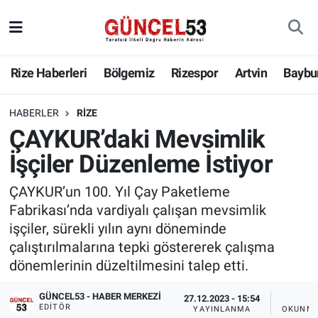
Rize Haberleri
Bölgemiz
Rizespor
Artvin
Baybu
HABERLER
RIZE
ÇAYKUR’daki Mevsimlik
İşçiler Düzenleme İstiyor
ÇAYKUR’un 100. Yıl Çay Paketleme
Fabrikası’nda vardiyalı çalışan mevsimlik
işçiler, sürekli yılın aynı döneminde
çalıştırılmalarına tepki göstererek çalışma
dönemlerinin düzeltilmesini talep etti.
GÜNCEL53 - HABER MERKEZI
27.12.2023 - 15:54
3 
EDITÖR
YAYINLANMA
OKUNMA