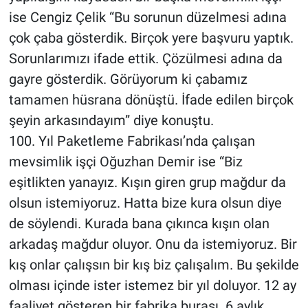
ise Cengiz Çelik “Bu sorunun düzelmesi adına
çok çaba gösterdik. Birçok yere başvuru yaptık.
Sorunlarımızı ifade ettik. Çözülmesi adına da
gayre gösterdik. Görüyorum ki çabamız
tamamen hüsrana dönüştü. İfade edilen birçok
şeyin arkasındayım” diye konuştu.
100. Yıl Paketleme Fabrikası’nda çalışan
mevsimlik işçi Oğuzhan Demir ise “Biz
eşitlikten yanayız. Kışın giren grup mağdur da
olsun istemiyoruz. Hatta bize kura olsun diye
de söylendi. Kurada bana çıkınca kışın olan
arkadaş mağdur oluyor. Onu da istemiyoruz. Bir
kış onlar çalışsın bir kış biz çalışalım. Bu şekilde
olması içinde ister istemez bir yıl doluyor. 12 ay
faaliyet gösteren bir fabrika burası. 6 aylık