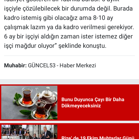
işçiyle çözülebilecek bir durumda değil. Burada
kadro istemiş gibi olacağız ama 8-10 ay
çalışmak lazım ya da kadro verilmesi gerekiyor.
6 ay bir işçiyi aldığın zaman ister istemez diğer
işçi mağdur oluyor” şeklinde konuştu.
Muhabir:
GÜNCEL53 - Haber Merkezi
Bunu Duyunca Çayı Bir Daha
Dökmeyeceksiniz
Rize' de 19 Ekim Muhtarlar Günü