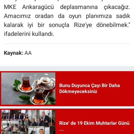
MKE Ankaragücü deplasmanına çıkacağız.
Amacımız oradan da oyun planımıza sadık
kalarak iyi bir sonuçla Rize'ye dönebilmek."
ifadelerini kullandı.
Kaynak:
AA
Bunu Duyunca Çayı Bir Daha
Dökmeyeceksiniz
Rize' de 19 Ekim Muhtarlar Günü
...