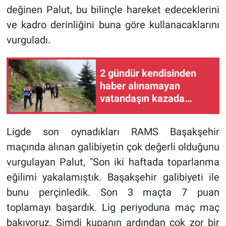
değinen Palut, bu bilinçle hareket edeceklerini
ve kadro derinliğini buna göre kullanacaklarını
vurguladı.
2 gündür kendisinden
haber alınamayan
vatandaşın kazada
hayatını kaybettiği
ortaya çıktı
Ligde son oynadıkları RAMS Başakşehir
maçında alınan galibiyetin çok değerli olduğunu
vurgulayan Palut, "Son iki haftada toparlanma
eğilimi yakalamıştık. Başakşehir galibiyeti ile
bunu perçinledik. Son 3 maçta 7 puan
toplamayı başardık. Lig periyoduna maç maç
bakıyoruz. Şimdi kupanın ardından çok zor bir