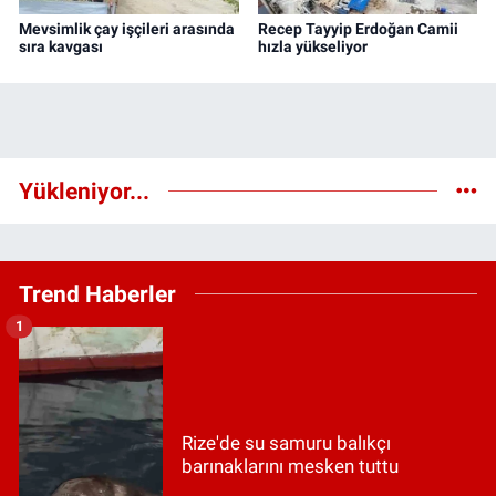
Mevsimlik çay işçileri arasında
Recep Tayyip Erdoğan Camii
sıra kavgası
hızla yükseliyor
Yükleniyor...
Trend Haberler
1
Rize'de su samuru balıkçı
barınaklarını mesken tuttu