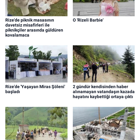
Rize'de piknik masasının
O 'Rizeli Barbie'
davetsiz misafirleri ile
piknikçiler arasında güldüren
kovalamaca
Rize'de 'Yaşayan Miras Şöleni'
2 gündür kendisinden haber
başladı
alınamayan vatandaşın kazada
hayatını kaybettiği ortaya çıktı