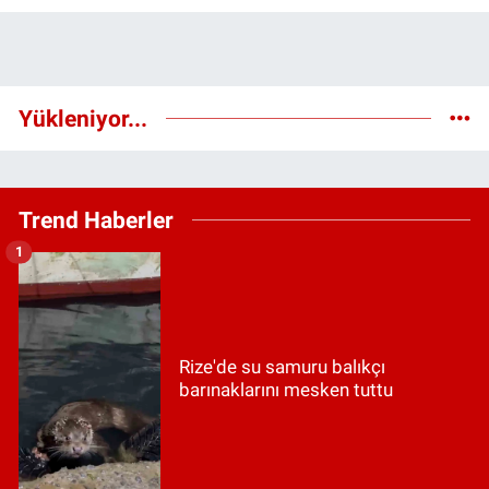
Yükleniyor...
Trend Haberler
1
Rize'de su samuru balıkçı
barınaklarını mesken tuttu