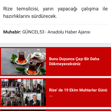
Rize temsilcisi, yarın yapacağı çalışma ile
hazırlıklarını sürdürecek.
Muhabir:
GÜNCEL53 - Anadolu Haber Ajansı
Bunu Duyunca Çayı Bir Daha
Dökmeyeceksiniz
Rize' de 19 Ekim Muhtarlar Günü
...