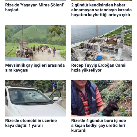
Rize'de 'Yaşayan Miras Şöleni'
2 gündür kendisinden haber
başladı
alınamayan vatandaşın kazada
hayatını kaybettiği ortaya çıktı
Mevsimlik çay işçileri arasında
Recep Tayyip Erdoğan Camii
sıra kavgası
hızla yükseliyor
Rize'de otomobilin üzerine
Rize'de 4 gündür boru içinde
kaya düştü: 1 yaralı
sıkışan kediyi çay üreticileri
kurtardı