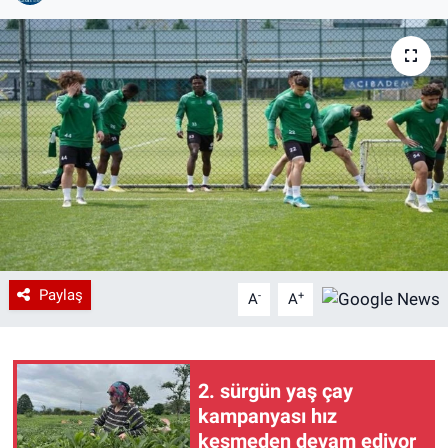
Paylaş
-
+
A
A
2. sürgün yaş çay
kampanyası hız
kesmeden devam ediyor