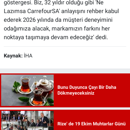
göstergesi. Biz, 32 yıldır olduğu gibi 'Ne
Lazımsa CarrefourSA' anlayışını rehber kabul
ederek 2026 yılında da müşteri deneyimini
odağımıza alacak, markamızın farkını her
noktaya taşımaya devam edeceğiz' dedi.
Kaynak:
İHA
Bunu Duyunca Çayı Bir Daha
Dökmeyeceksiniz
Rize' de 19 Ekim Muhtarlar Günü
...