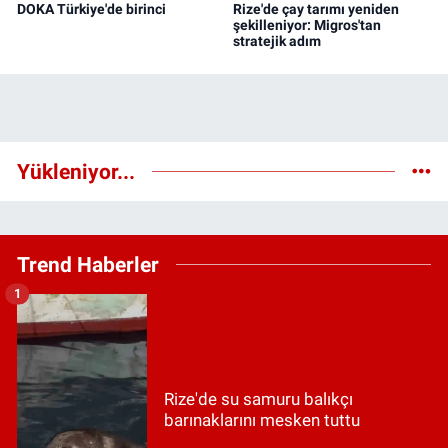
DOKA Türkiye'de birinci
Rize'de çay tarımı yeniden
şekilleniyor: Migros'tan
stratejik adım
Yükleniyor...
Trend Haberler
1
Rize'de su samuru balıkçı
barınaklarını mesken tuttu