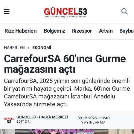
Rize Haberleri
Bölgemiz
Rizespor
Artvin
Baybu
HABERLER
EKONOMI
CarrefourSA 60'ıncı Gurme
mağazasını açtı
CarrefourSA, 2025 yılının son günlerinde önemli
bir yatırımı hayata geçirdi. Marka, 60'ıncı Gurme
CarrefourSA mağazasını İstanbul Anadolu
Yakası'nda hizmete açtı.
GÜNCEL53 - HABER MERKEZI
30.12.2025 - 11:40
EDITÖR
YAYINLANMA