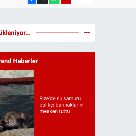
ükleniyor...
rend Haberler
Rize'de su samuru
balıkçı barınaklarını
mesken tuttu