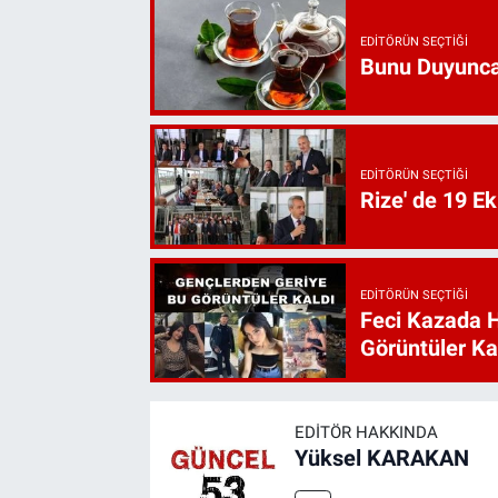
EDITÖRÜN SEÇTIĞI
Bunu Duyunca
EDITÖRÜN SEÇTIĞI
Rize' de 19 E
EDITÖRÜN SEÇTIĞI
Feci Kazada 
Görüntüler Ka
EDITÖR HAKKINDA
Yüksel KARAKAN