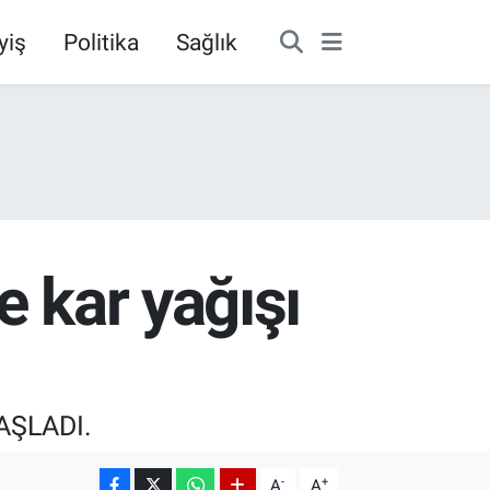
yiş
Politika
Sağlık
e kar yağışı
AŞLADI.
-
+
A
A