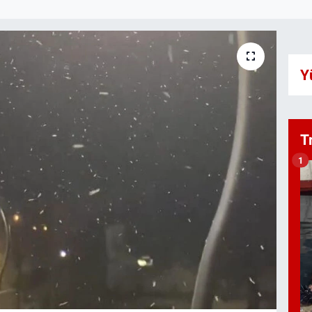
Y
T
1