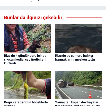
Bunlar da ilginizi çekebilir
Rize'de 4 gündür boru içinde
Rize'de su samuru balıkçı
sıkışan kediyi çay üreticileri
barınaklarını mesken tuttu
kurtardı
Doğu Karadeniz'in böceklerle
Yamaçtan kopan dev kayalar
imtihanı
Karadeniz Sahil Yolu'na düştü