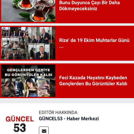
Bunu Duyunca Çayı Bir Daha
Dökmeyeceksiniz
Rize' de 19 Ekim Muhtarlar Günü
...
Feci Kazada Hayatını Kaybeden
Gençlerden Bu Görüntüler Kaldı
EDITÖR HAKKINDA
GÜNCEL53 - Haber Merkezi