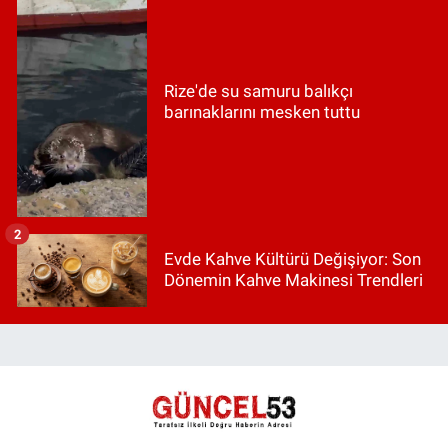
Rize'de su samuru balıkçı
barınaklarını mesken tuttu
2
Evde Kahve Kültürü Değişiyor: Son
Dönemin Kahve Makinesi Trendleri