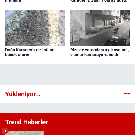
Doğu Karadeniz'de 'istilacı
Rize'de vatandaşı ayı kovaladı,
böcek' alarmı
o anlar kameraya yansıdı
Yükleniyor...
Trend Haberler
1