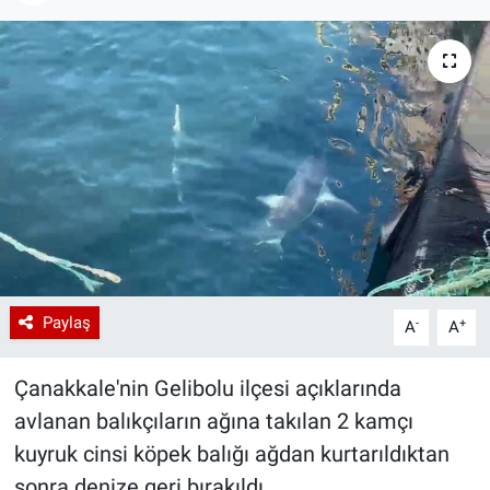
Paylaş
-
+
A
A
Çanakkale'nin Gelibolu ilçesi açıklarında
avlanan balıkçıların ağına takılan 2 kamçı
kuyruk cinsi köpek balığı ağdan kurtarıldıktan
sonra denize geri bırakıldı.