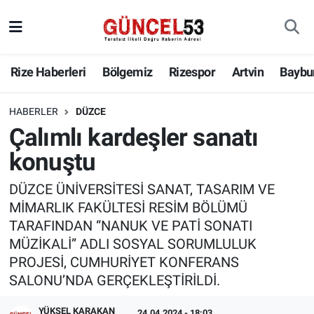
Rize Haberleri
Bölgemiz
Rizespor
Artvin
Baybu
HABERLER
DÜZCE
Çalımlı kardeşler sanatı
konuştu
DÜZCE ÜNİVERSİTESİ SANAT, TASARIM VE
MİMARLIK FAKÜLTESİ RESİM BÖLÜMÜ
TARAFINDAN “NANUK VE PATİ SONATI
MÜZİKALİ” ADLI SOSYAL SORUMLULUK
PROJESİ, CUMHURİYET KONFERANS
SALONU’NDA GERÇEKLEŞTİRİLDİ.
YÜKSEL KARAKAN
24.04.2024 - 18:03