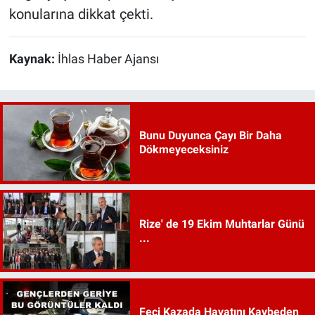
konularına dikkat çekti.
Kaynak:
İhlas Haber Ajansı
Bunu Duyunca Çayı Bir Daha
Dökmeyeceksiniz
Rize' de 19 Ekim Muhtarlar Günü
...
Feci Kazada Hayatını Kaybeden