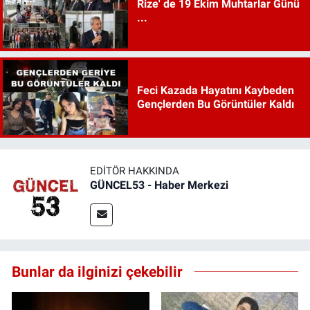
Rize' de 19 Ekim Muhtarlar Günü
...
Feci Kazada Hayatını Kaybeden
Gençlerden Bu Görüntüler Kaldı
EDITÖR HAKKINDA
GÜNCEL53 - Haber Merkezi
Bunlar da ilginizi çekebilir