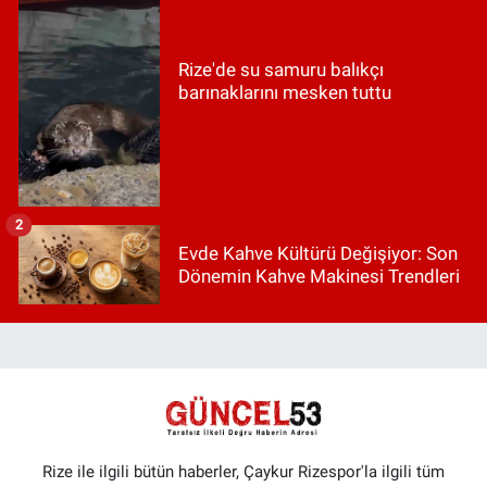
Rize'de su samuru balıkçı
barınaklarını mesken tuttu
2
Evde Kahve Kültürü Değişiyor: Son
Dönemin Kahve Makinesi Trendleri
Rize ile ilgili bütün haberler, Çaykur Rizespor'la ilgili tüm