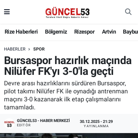
Rize Haberleri
Bölgemiz
Rizespor
Artvin
Baybu
HABERLER
SPOR
Bursaspor hazırlık maçında
Nilüfer FK'yı 3-0'la geçti
Devre arası hazırlıklarını sürdüren Bursaspor,
pilot takımı Nilüfer FK ile oynadığı antrenman
maçını 3-0 kazanarak ilk etap çalışmalarını
tamamladı.
GÜNCEL53 - HABER MERKEZI
30.12.2025 - 21:29
EDITÖR
YAYINLANMA