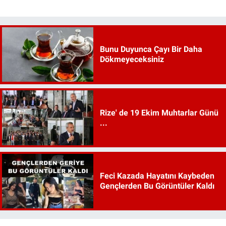
Bunu Duyunca Çayı Bir Daha
Dökmeyeceksiniz
Rize' de 19 Ekim Muhtarlar Günü
...
Feci Kazada Hayatını Kaybeden
Gençlerden Bu Görüntüler Kaldı