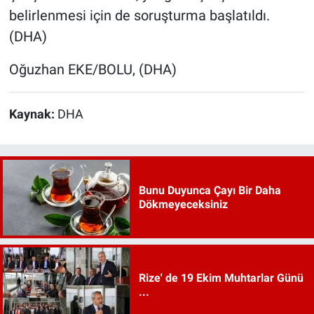
belirlenmesi için de soruşturma başlatıldı.
(DHA)
Oğuzhan EKE/BOLU, (DHA)
Kaynak:
DHA
Bunu Duyunca Çayı Bir Daha
Dökmeyeceksiniz
Rize' de 19 Ekim Muhtarlar Günü
...