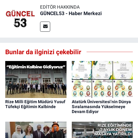
EDITÖR HAKKINDA
GÜNCEL53 - Haber Merkezi
Bunlar da ilginizi çekebilir
Rize Milli Eğitim Müdürü Yusuf
Atatürk Üniversitesi’nin Dünya
Tüfekçi Eğitimin Kalbinde
Sıralamasında Yükselmeye
Devam Ediyor