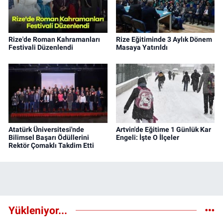
Rize'de Roman Kahramanları
Rize Eğitiminde 3 Aylık Dönem
Festivali Düzenlendi
Masaya Yatırıldı
Atatürk Üniversitesi'nde
Artvin'de Eğitime 1 Günlük Kar
Bilimsel Başarı Ödüllerini
Engeli: İşte O İlçeler
Rektör Çomaklı Takdim Etti
Yükleniyor...