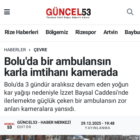
Rize Haberleri
Bölgemiz
Rizespor
Artvin
Baybu
HABERLER
ÇEVRE
Bolu'da bir ambulansın
karla imtihanı kamerada
Bolu'da 3 gündür aralıksız devam eden yoğun
kar yağışı nedeniyle İzzet Baysal Caddesi'nde
ilerlemekte güçlük çeken bir ambulansın zor
anları kameralara yansıdı.
GÜNCEL53 - HABER MERKEZI
29.12.2025 - 19:48
EDITÖR
YAYINLANMA