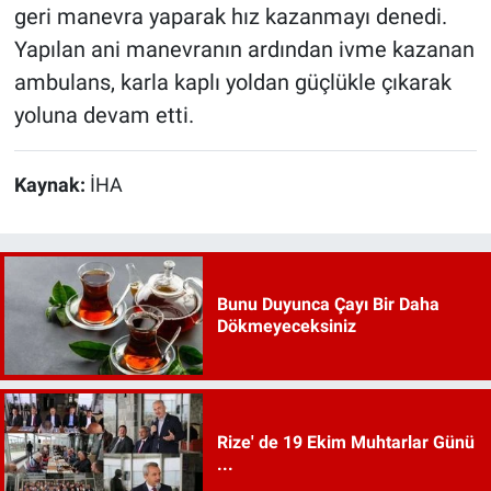
geri manevra yaparak hız kazanmayı denedi.
Yapılan ani manevranın ardından ivme kazanan
ambulans, karla kaplı yoldan güçlükle çıkarak
yoluna devam etti.
Kaynak:
İHA
Bunu Duyunca Çayı Bir Daha
Dökmeyeceksiniz
Rize' de 19 Ekim Muhtarlar Günü
...