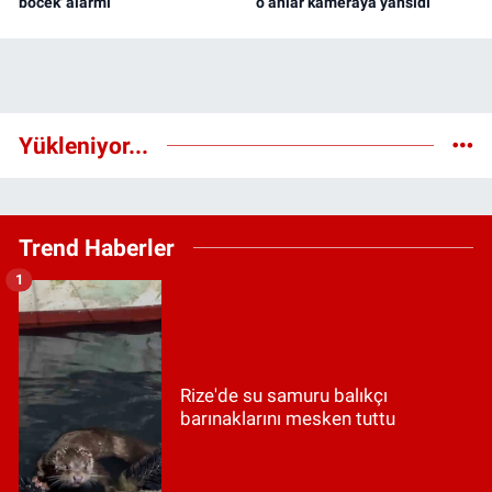
böcek' alarmı
o anlar kameraya yansıdı
Yükleniyor...
Trend Haberler
1
Rize'de su samuru balıkçı
barınaklarını mesken tuttu