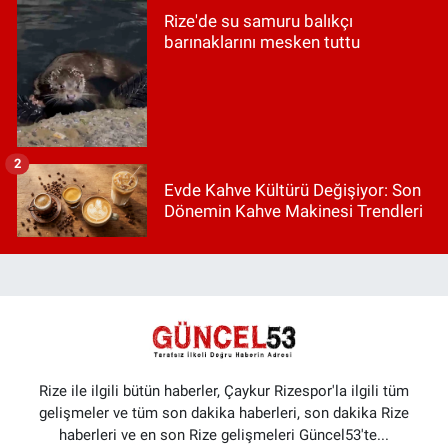
Rize'de su samuru balıkçı
barınaklarını mesken tuttu
2
Evde Kahve Kültürü Değişiyor: Son
Dönemin Kahve Makinesi Trendleri
Rize ile ilgili bütün haberler, Çaykur Rizespor'la ilgili tüm
gelişmeler ve tüm son dakika haberleri, son dakika Rize
haberleri ve en son Rize gelişmeleri Güncel53'te...