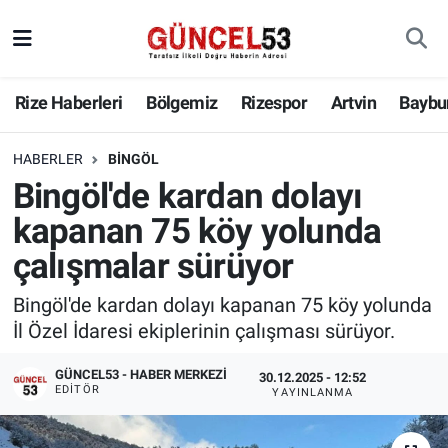
Rize Haberleri
Bölgemiz
Rizespor
Artvin
Baybu
HABERLER
BINGÖL
Bingöl'de kardan dolayı
kapanan 75 köy yolunda
çalışmalar sürüyor
Bingöl'de kardan dolayı kapanan 75 köy yolunda
İl Özel İdaresi ekiplerinin çalışması sürüyor.
GÜNCEL53 - HABER MERKEZI
30.12.2025 - 12:52
EDITÖR
YAYINLANMA