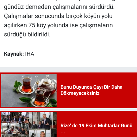
gündüz demeden çalışmalarını sürdürdü.
Çalışmalar sonucunda birçok köyün yolu
açılırken 75 köy yolunda ise çalışmaların
sürdüğü bildirildi.
Kaynak:
İHA
Bunu Duyunca Çayı Bir Daha
Dökmeyeceksiniz
Rize' de 19 Ekim Muhtarlar Günü
...