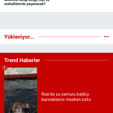
mahallelerde yaşanacak?
Yükleniyor...
Trend Haberler
1
Rize'de su samuru balıkçı
barınaklarını mesken tuttu