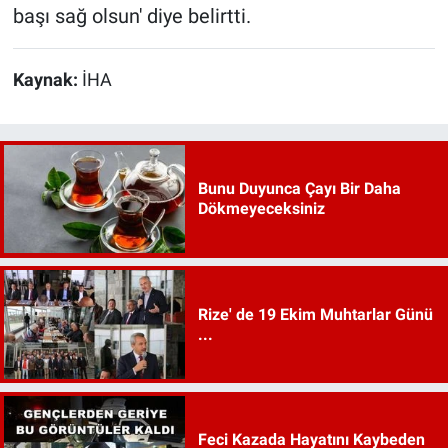
başı sağ olsun' diye belirtti.
Kaynak:
İHA
Bunu Duyunca Çayı Bir Daha
Dökmeyeceksiniz
Rize' de 19 Ekim Muhtarlar Günü
...
Feci Kazada Hayatını Kaybeden