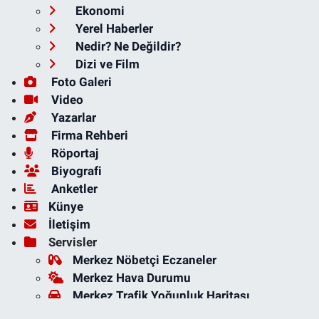
Ekonomi
Yerel Haberler
Nedir? Ne Değildir?
Dizi ve Film
Foto Galeri
Video
Yazarlar
Firma Rehberi
Röportaj
Biyografi
Anketler
Künye
İletişim
Servisler
Merkez Nöbetçi Eczaneler
Merkez Hava Durumu
Merkez Trafik Yoğunluk Haritası
Süper Lig Puan Durumu ve Fikstür