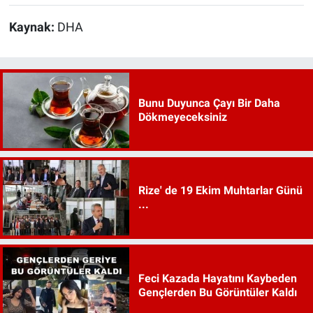
Kaynak:
DHA
Bunu Duyunca Çayı Bir Daha
Dökmeyeceksiniz
Rize' de 19 Ekim Muhtarlar Günü
...
Feci Kazada Hayatını Kaybeden
Gençlerden Bu Görüntüler Kaldı