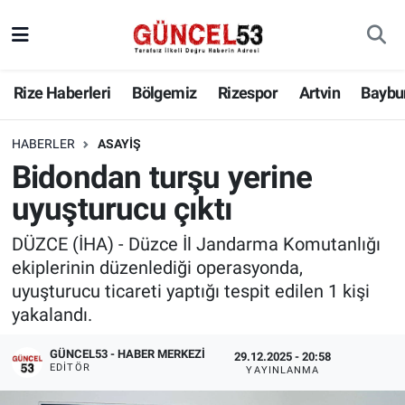
Rize Haberleri
Bölgemiz
Rizespor
Artvin
Baybu
HABERLER
ASAYIŞ
Bidondan turşu yerine
uyuşturucu çıktı
DÜZCE (İHA) - Düzce İl Jandarma Komutanlığı
ekiplerinin düzenlediği operasyonda,
uyuşturucu ticareti yaptığı tespit edilen 1 kişi
yakalandı.
GÜNCEL53 - HABER MERKEZI
29.12.2025 - 20:58
EDITÖR
YAYINLANMA