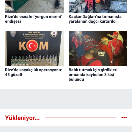
Rize'de esnafın 'yorgun mermi'
Kaçkar Dağları'na tırmanışta
endişesi
yaralanan dağcı kurtarıldı
Rize'de kaçakçılık operasyonu:
Balık tutmak için girdikleri
45 gözaltı
ormanda kaybolan 3 kişi
bulundu
Yükleniyor...