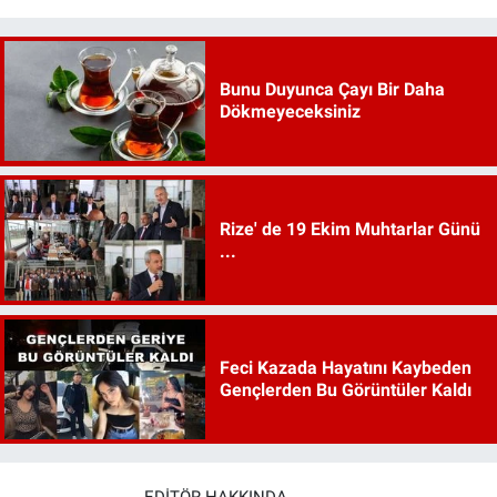
Bunu Duyunca Çayı Bir Daha
Dökmeyeceksiniz
Rize' de 19 Ekim Muhtarlar Günü
...
Feci Kazada Hayatını Kaybeden
Gençlerden Bu Görüntüler Kaldı
EDITÖR HAKKINDA