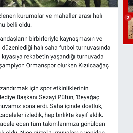
lenen kurumalar ve mahaller arası halı
2
u belli oldu.
andaşların birbirleriyle kaynaşmasın ve
 düzenlediği halı saha futbol turnuvasında
 kıyasıya rekabetin yaşandığı turnuvada
a şampiyon Ormanspor olurken Kızılcaağaç
zandırmak için spor etkinliklerinin
lediye Başkanı Sezayi Pütün, 'Beyağaç
nuvamız sona erdi. Saha içinde dostluk,
eleler izledik, hep birlikte keyif aldık.
adele eden tüm takımlarımıza gönülden
k oldu. Nice güzel turnuvalarda yeniden