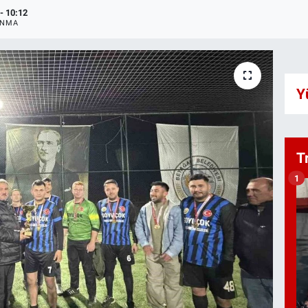
- 10:12
ANMA
Y
T
1