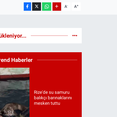
-
+
A
A
ükleniyor...
rend Haberler
Rize'de su samuru
balıkçı barınaklarını
mesken tuttu