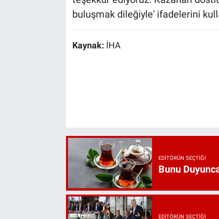
buluşmak dileğiyle' ifadelerini kull
Kaynak:
İHA
EDITÖRÜN SEÇTIĞI
Bunu Duyunca
EDITÖRÜN SEÇTIĞI