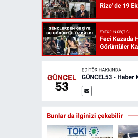
Rize' de 19 E
EDITÖRÜN SEÇTIĞI
Feci Kazada 
Görüntüler Ka
EDITÖR HAKKINDA
GÜNCEL53 - Haber 
Bunlar da ilginizi çekebilir