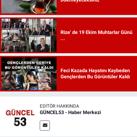
Rize' de 19 Ekim Muhtarlar Günü
...
Feci Kazada Hayatını Kaybeden
Gençlerden Bu Görüntüler Kaldı
EDITÖR HAKKINDA
GÜNCEL53 - Haber Merkezi