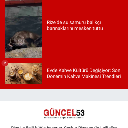
Rize'de su samuru balıkçı
barınaklarını mesken tuttu
2
Evde Kahve Kültürü Değişiyor: Son
Dönemin Kahve Makinesi Trendleri
Rize ile ilgili bütün haberler, Çaykur Rizespor'la ilgili tüm