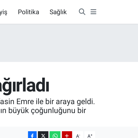
yiş
Politika
Sağlık
ğırladı
in Emre ile bir araya geldi.
nın büyük çoğunluğunu bir
-
+
A
A