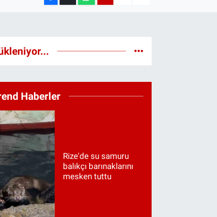
ükleniyor...
rend Haberler
Rize'de su samuru
balıkçı barınaklarını
mesken tuttu