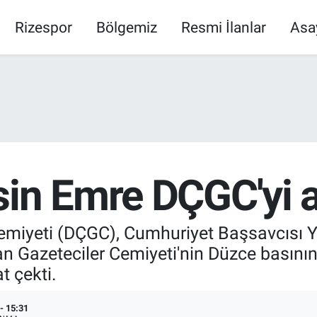
Rizespor
Bölgemiz
Resmi İlanlar
Asa
in Emre DÇGC'yi a
miyeti (DÇGC), Cumhuriyet Başsavcısı Yas
n Gazeteciler Cemiyeti'nin Düzce basını
t çekti.
- 15:31