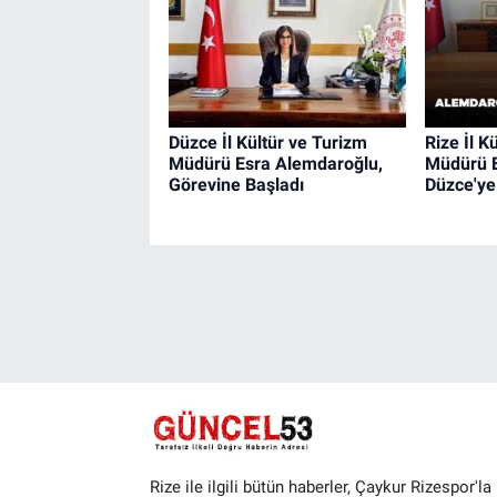
Düzce İl Kültür ve Turizm
Rize İl K
Müdürü Esra Alemdaroğlu,
Müdürü 
Görevine Başladı
Düzce'ye
Rize ile ilgili bütün haberler, Çaykur Rizespor'la i