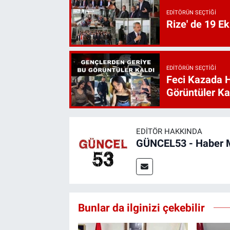
EDITÖRÜN SEÇTIĞI
Rize' de 19 E
EDITÖRÜN SEÇTIĞI
Feci Kazada 
Görüntüler Ka
EDITÖR HAKKINDA
GÜNCEL53 - Haber 
Bunlar da ilginizi çekebilir