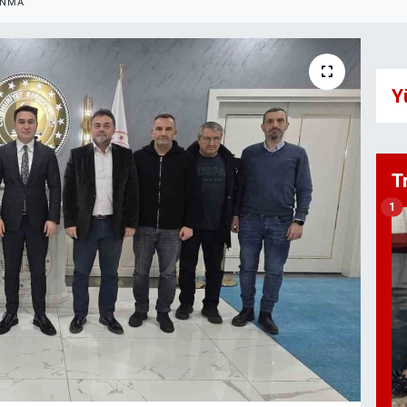
ANMA
Y
T
1