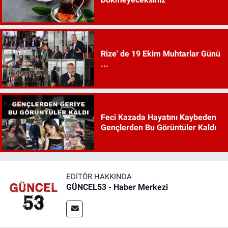
Rize' de 19 Ekim Muhtarlar Günü
...
Feci Kazada Hayatını Kaybeden
Gençlerden Bu Görüntüler Kaldı
EDITÖR HAKKINDA
GÜNCEL53 - Haber Merkezi