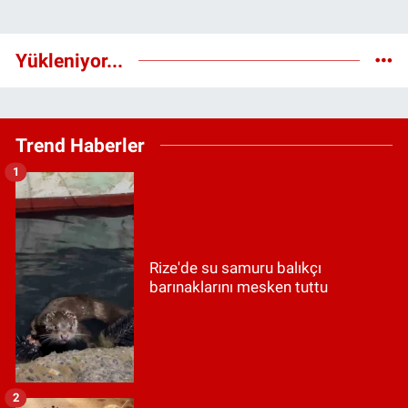
Yükleniyor...
Trend Haberler
1
Rize'de su samuru balıkçı
barınaklarını mesken tuttu
2