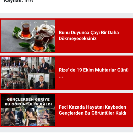
Kaynak:
İHA
Bunu Duyunca Çayı Bir Daha
Dökmeyeceksiniz
Rize' de 19 Ekim Muhtarlar Günü
...
Feci Kazada Hayatını Kaybeden
Gençlerden Bu Görüntüler Kaldı