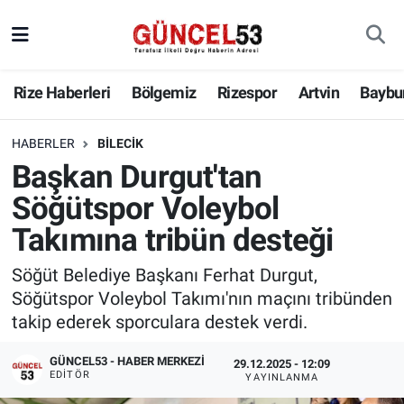
Rize Haberleri
Bölgemiz
Rizespor
Artvin
Baybu
HABERLER
BILECIK
Başkan Durgut'tan
Söğütspor Voleybol
Takımına tribün desteği
Söğüt Belediye Başkanı Ferhat Durgut,
Söğütspor Voleybol Takımı'nın maçını tribünden
takip ederek sporculara destek verdi.
GÜNCEL53 - HABER MERKEZI
29.12.2025 - 12:09
EDITÖR
YAYINLANMA