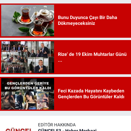
Bunu Duyunca Çayı Bir Daha
Dökmeyeceksiniz
Rize' de 19 Ekim Muhtarlar Günü
...
Feci Kazada Hayatını Kaybeden
Gençlerden Bu Görüntüler Kaldı
EDITÖR HAKKINDA
GÜNCEL53 - Haber Merkezi