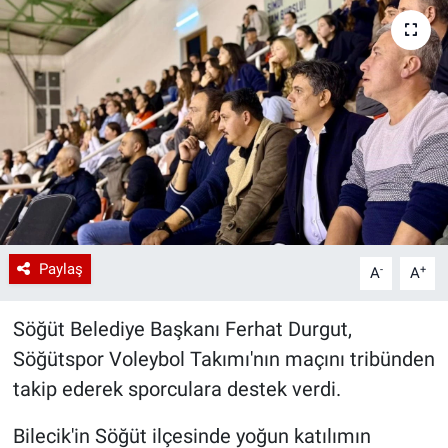
Paylaş
-
+
A
A
Söğüt Belediye Başkanı Ferhat Durgut,
Söğütspor Voleybol Takımı'nın maçını tribünden
takip ederek sporculara destek verdi.
Bilecik'in Söğüt ilçesinde yoğun katılımın