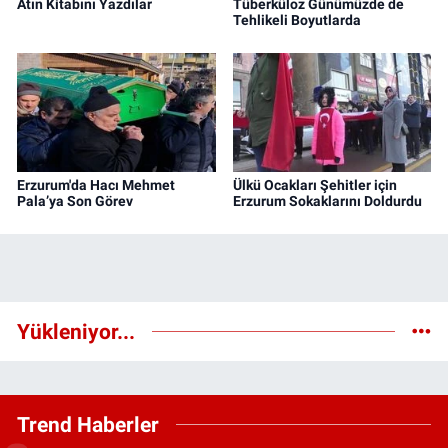
Atın Kitabını Yazdılar
Tüberküloz Günümüzde de
Tehlikeli Boyutlarda
Erzurum'da Hacı Mehmet
Ülkü Ocakları Şehitler için
Pala’ya Son Görev
Erzurum Sokaklarını Doldurdu
Yükleniyor...
Trend Haberler