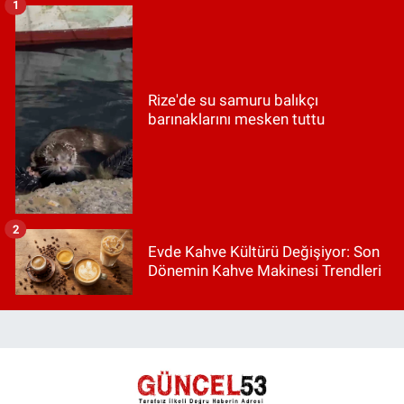
1
Rize'de su samuru balıkçı
barınaklarını mesken tuttu
2
Evde Kahve Kültürü Değişiyor: Son
Dönemin Kahve Makinesi Trendleri