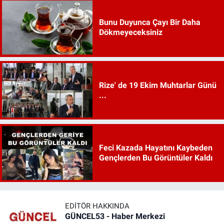
Bunu Duyunca Çayı Bir Daha
Dökmeyeceksiniz
Rize' de 19 Ekim Muhtarlar Günü
...
Feci Kazada Hayatını Kaybeden
Gençlerden Bu Görüntüler Kaldı
EDITÖR HAKKINDA
GÜNCEL53 - Haber Merkezi