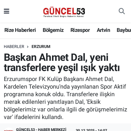
Rize Haberleri
Bölgemiz
Rizespor
Artvin
Baybu
HABERLER
ERZURUM
Başkan Ahmet Dal, yeni
transferlere yeşil ışık yaktı
Erzurumspor FK Kulüp Başkanı Ahmet Dal,
Kardelen Televizyonu'nda yayınlanan Spor Aktif
programına konuk oldu. Transferlere ilişkin
merak edilenleri yanıtlayan Dal, 'Eksik
bölgelerimiz var onlarla ilgili de görüşmelerimiz
var' ifadelerini kullandı.
GÜNCEL53 - HABER MERKEZI
30.12.2025 - 14:07