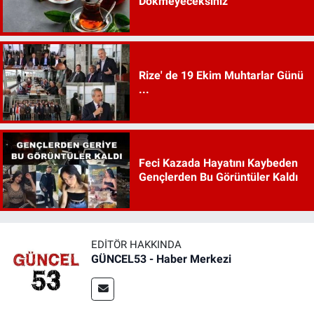
Dökmeyeceksiniz
Rize' de 19 Ekim Muhtarlar Günü
...
Feci Kazada Hayatını Kaybeden
Gençlerden Bu Görüntüler Kaldı
EDITÖR HAKKINDA
GÜNCEL53 - Haber Merkezi