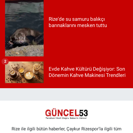
Rize'de su samuru balıkçı
barınaklarını mesken tuttu
2
Evde Kahve Kültürü Değişiyor: Son
Dönemin Kahve Makinesi Trendleri
Rize ile ilgili bütün haberler, Çaykur Rizespor'la ilgili tüm