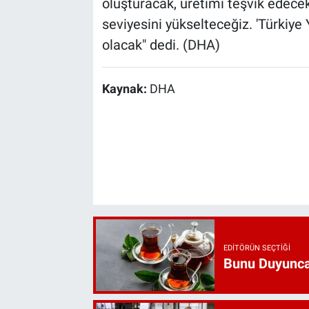
oluşturacak, üretimi teşvik edecek
seviyesini yükselteceğiz. 'Türkiye Y
olacak" dedi. (DHA)
Kaynak:
DHA
EDITÖRÜN SEÇTIĞI
Bunu Duyunca