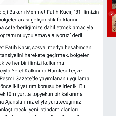
ji Bakanı Mehmet Fatih Kacır, "81 ilimizin
2
lgeler arası gelişmişlik farklarını
nma seferberliğimize dahil etmek amacıyla
ogramı'nı uygulamaya alıyoruz" dedi.
t Fatih Kacır, sosyal medya hesabından
otansiyelini harekete geçirmek, bölgeler
ak ve her bir ilimizi kalkınma
cıyla Yerel Kalkınma Hamlesi Teşvik
. Resmi Gazete'de yayımlanan uygulama
 öncelikli yatırım konusu belirledik. Bu
erek tüm yurtta topyekun bir kalkınma
ma Ajanslarımız eliyle yürüteceğimiz
laştıracak, yeni istihdam alanları