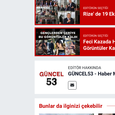
EDITÖRÜN SEÇTIĞI
Rize' de 19 E
EDITÖRÜN SEÇTIĞI
Feci Kazada 
Görüntüler Ka
EDITÖR HAKKINDA
GÜNCEL53 - Haber 
Bunlar da ilginizi çekebilir