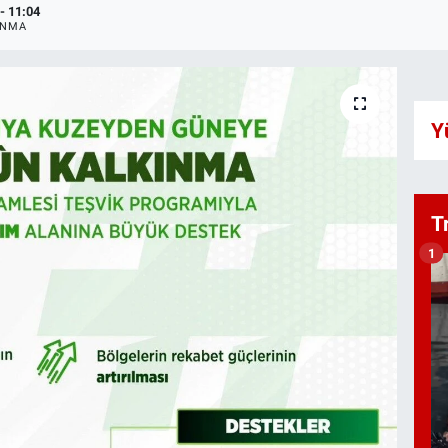
- 11:04
ANMA
Y
T
1