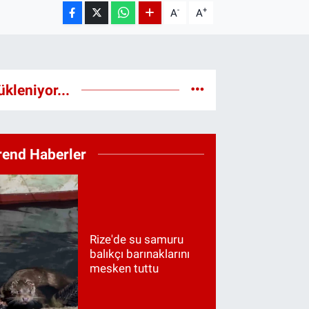
-
+
A
A
ükleniyor...
rend Haberler
Rize'de su samuru
balıkçı barınaklarını
mesken tuttu