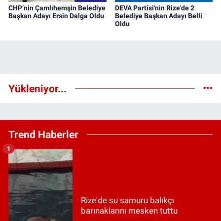
CHP’nin Çamlıhemşin Belediye
DEVA Partisi'nin Rize'de 2
Başkan Adayı Ersin Dalga Oldu
Belediye Başkan Adayı Belli
Oldu
Yükleniyor...
Trend Haberler
1
Rize'de su samuru balıkçı
barınaklarını mesken tuttu