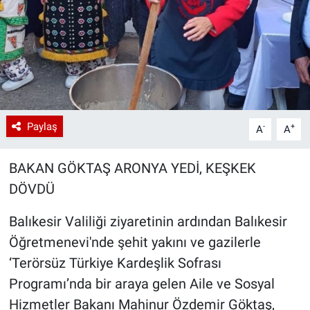
Paylaş
-
+
A
A
BAKAN GÖKTAŞ ARONYA YEDİ, KEŞKEK
DÖVDÜ
Balıkesir Valiliği ziyaretinin ardından Balıkesir
Öğretmenevi'nde şehit yakını ve gazilerle
‘Terörsüz Türkiye Kardeşlik Sofrası
Programı’nda bir araya gelen Aile ve Sosyal
Hizmetler Bakanı Mahinur Özdemir Göktaş,