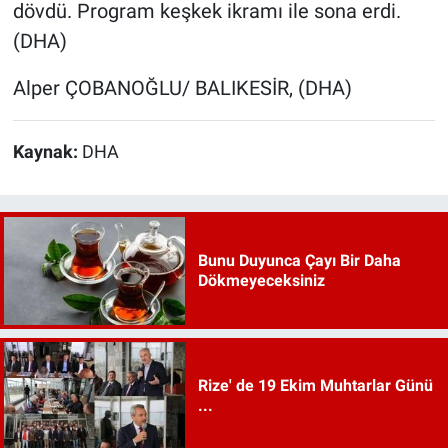
dövdü. Program keşkek ikramı ile sona erdi.
(DHA)
Alper ÇOBANOĞLU/ BALIKESİR, (DHA)
Kaynak:
DHA
Bunu Duyunca Çayı Bir Daha
Dökmeyeceksiniz
Rize' de 19 Ekim Muhtarlar Günü
...