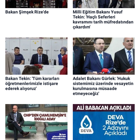
Bakan Şimşek Rize'de
Milli Eğitim Bakanı Yusuf
Tekin: 'Haçlı Seferleri
kavramını tarih müfredatından
çıkardım'
Bakan Tekin: 'Tüm kararları
Adalet Bakanı Gürlek: 'Hukuk
öğretmenlerimizle istişare
sistemimiz üzerinde vesayetin
ederek alıyoruz'
kurulmasına müsaade
etmeyeceğiz'