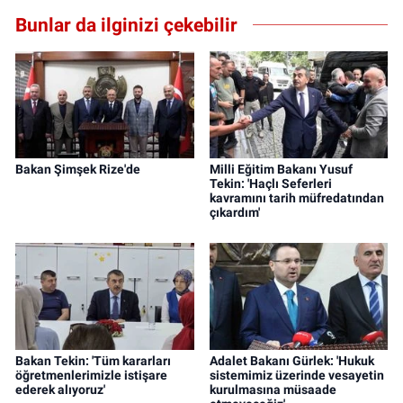
Bunlar da ilginizi çekebilir
Bakan Şimşek Rize'de
Milli Eğitim Bakanı Yusuf
Tekin: 'Haçlı Seferleri
kavramını tarih müfredatından
çıkardım'
Bakan Tekin: 'Tüm kararları
Adalet Bakanı Gürlek: 'Hukuk
öğretmenlerimizle istişare
sistemimiz üzerinde vesayetin
ederek alıyoruz'
kurulmasına müsaade