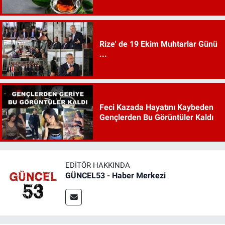
Rize' de 19 Ekim Muhtarlar Günü
...
Feci Kazada Hayatını Kaybeden
Gençlerden Bu Görüntüler Kaldı
EDITÖR HAKKINDA
GÜNCEL53 - Haber Merkezi