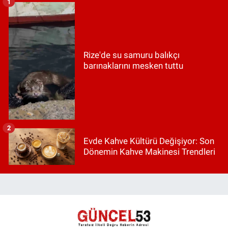
1
Rize'de su samuru balıkçı
barınaklarını mesken tuttu
2
Evde Kahve Kültürü Değişiyor: Son
Dönemin Kahve Makinesi Trendleri