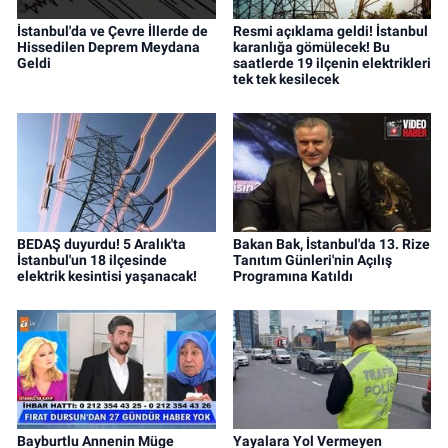
İstanbul'da ve Çevre İllerde de
Resmi açıklama geldi! İstanbul
Hissedilen Deprem Meydana
karanlığa gömülecek! Bu
Geldi
saatlerde 19 ilçenin elektrikleri
tek tek kesilecek
BEDAŞ duyurdu! 5 Aralık'ta
Bakan Bak, İstanbul'da 13. Rize
İstanbul'un 18 ilçesinde
Tanıtım Günleri'nin Açılış
elektrik kesintisi yaşanacak!
Programına Katıldı
Bayburtlu Annenin Müge
Yayalara Yol Vermeyen