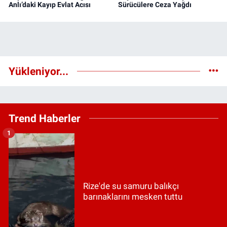
Anlı’daki Kayıp Evlat Acısı
Sürücülere Ceza Yağdı
Yükleniyor...
Trend Haberler
1
Rize'de su samuru balıkçı
barınaklarını mesken tuttu