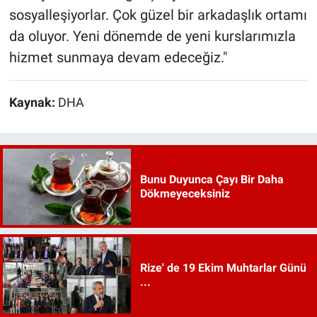
sosyalleşiyorlar. Çok güzel bir arkadaşlık ortamı
da oluyor. Yeni dönemde de yeni kurslarımızla
hizmet sunmaya devam edeceğiz."
Kaynak:
DHA
Bunu Duyunca Çayı Bir Daha
Dökmeyeceksiniz
Rize' de 19 Ekim Muhtarlar Günü
...