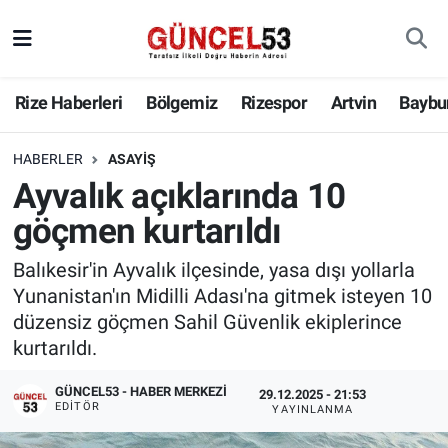
Rize Haberleri
Bölgemiz
Rizespor
Artvin
Baybu
HABERLER
ASAYIŞ
Ayvalık açıklarında 10
göçmen kurtarıldı
Balıkesir'in Ayvalık ilçesinde, yasa dışı yollarla
Yunanistan'ın Midilli Adası'na gitmek isteyen 10
düzensiz göçmen Sahil Güvenlik ekiplerince
kurtarıldı.
GÜNCEL53 - HABER MERKEZI
29.12.2025 - 21:53
EDITÖR
YAYINLANMA