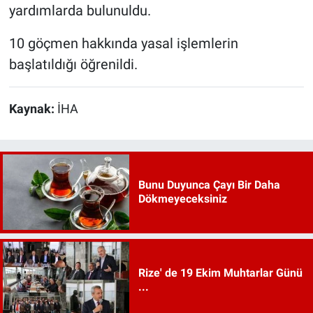
yardımlarda bulunuldu.
10 göçmen hakkında yasal işlemlerin
başlatıldığı öğrenildi.
Kaynak:
İHA
Bunu Duyunca Çayı Bir Daha
Dökmeyeceksiniz
Rize' de 19 Ekim Muhtarlar Günü
...