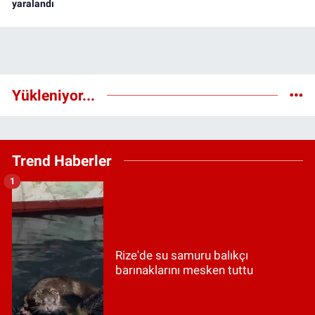
yaralandı
Yükleniyor...
Trend Haberler
1
Rize'de su samuru balıkçı
barınaklarını mesken tuttu