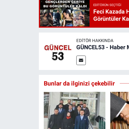
EDITÖRÜN SEÇTIĞI
Feci Kazada 
Görüntüler Ka
EDITÖR HAKKINDA
GÜNCEL53 - Haber 
Bunlar da ilginizi çekebilir