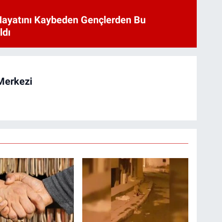
Hayatını Kaybeden Gençlerden Bu
ldı
Merkezi