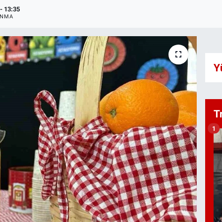
- 13:35
ANMA
Y
T
1