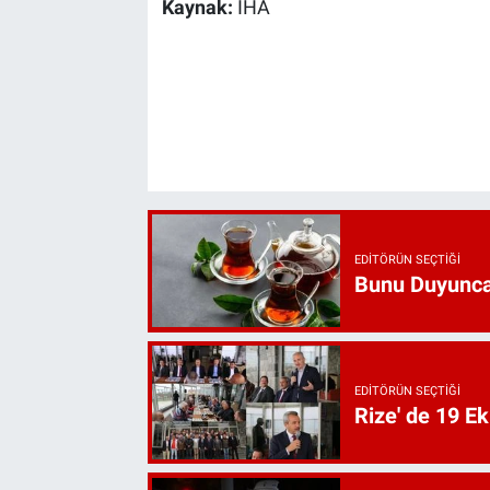
Kaynak:
İHA
EDITÖRÜN SEÇTIĞI
Bunu Duyunca
EDITÖRÜN SEÇTIĞI
Rize' de 19 E