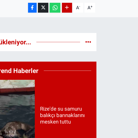
-
+
A
A
ükleniyor...
rend Haberler
Rize'de su samuru
balıkçı barınaklarını
mesken tuttu