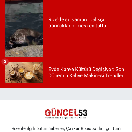
Rize'de su samuru balıkçı
barınaklarını mesken tuttu
2
Evde Kahve Kültürü Değişiyor: Son
Dönemin Kahve Makinesi Trendleri
Rize ile ilgili bütün haberler, Çaykur Rizespor'la ilgili tüm