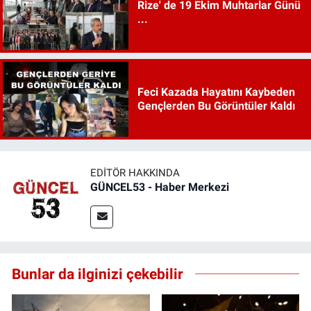
Rize' de 19 Ekim Muhtarlar Günü
...
Feci Kazada Hayatını Kaybeden
Gençlerden Bu Görüntüler Kaldı
EDITÖR HAKKINDA
GÜNCEL53 - Haber Merkezi
Bunlar da ilginizi çekebilir