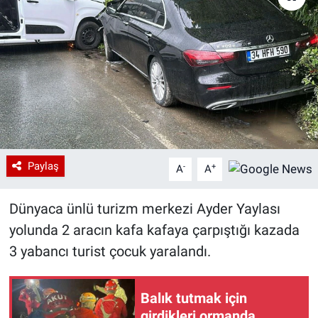
Paylaş
-
+
A
A
Dünyaca ünlü turizm merkezi Ayder Yaylası
yolunda 2 aracın kafa kafaya çarpıştığı kazada
3 yabancı turist çocuk yaralandı.
Balık tutmak için
girdikleri ormanda