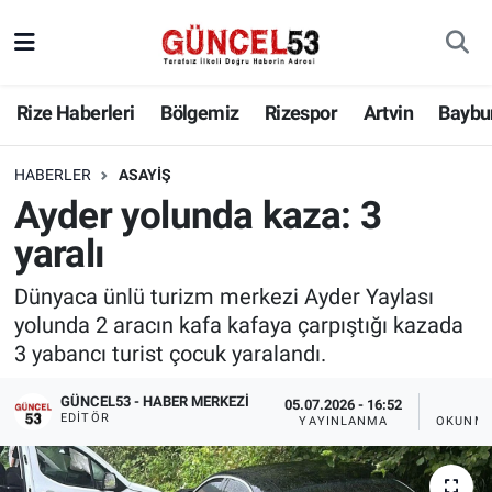
Rize Haberleri
Bölgemiz
Rizespor
Artvin
Baybu
HABERLER
ASAYIŞ
Ayder yolunda kaza: 3
yaralı
Dünyaca ünlü turizm merkezi Ayder Yaylası
yolunda 2 aracın kafa kafaya çarpıştığı kazada
3 yabancı turist çocuk yaralandı.
GÜNCEL53 - HABER MERKEZI
05.07.2026 - 16:52
1 
EDITÖR
YAYINLANMA
OKUNMA