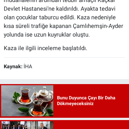
müdahalenin ardından tedbir amaçlı Kaçkar
Devlet Hastanesi'ne kaldırıldı. Ayakta tedavi
olan çocuklar taburcu edildi. Kaza nedeniyle
kısa süreli trafiğe kapanan Çamlıhemşin-Ayder
yolunda ise uzun kuyruklar oluştu.
Kaza ile ilgili inceleme başlatıldı.
Kaynak:
İHA
Bunu Duyunca Çayı Bir Daha
Dökmeyeceksiniz