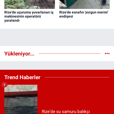
Rize'de uçuruma yuvarlanan iş
Rize'de esnafın 'yorgun mermi'
makinesinin operatörü
endişesi
yaralandı
Yükleniyor...
Trend Haberler
1
Rize'de su samuru balıkçı