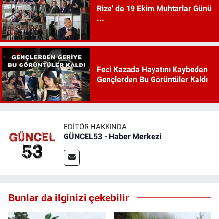
Rize' de 19 Ekim Muhtarlar Günü
...
Feci Kazada Hayatını Kaybeden
Gençlerden Bu Görüntüler Kaldı
EDITÖR HAKKINDA
GÜNCEL53 - Haber Merkezi
Bunlar da ilginizi çekebilir