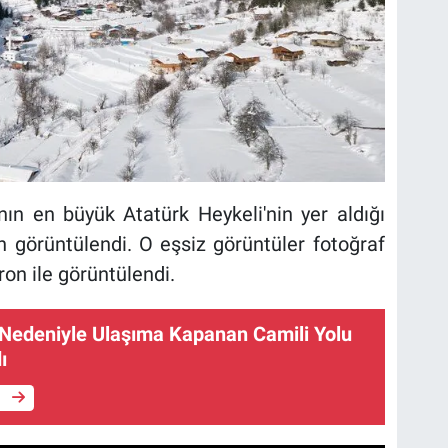
ın en büyük Atatürk Heykeli'nin yer aldığı
 görüntülendi. O eşsiz görüntüler fotoğraf
on ile görüntülendi.
r Nedeniyle Ulaşıma Kapanan Camili Yolu
ı
e