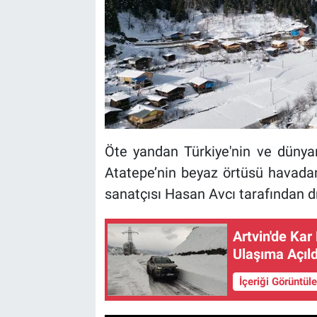
Öte yandan Türkiye'nin ve dünyan
Atatepe’nin beyaz örtüsü havadan
sanatçısı Hasan Avcı tarafından dr
Artvin'de Ka
Ulaşıma Açıld
İçeriği Görüntül