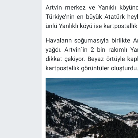
Artvin merkez ve Yanıklı köyün
Türkiye’nin en büyük Atatürk hey
ünlü Yanlıklı köyü ise kartpostallı
Havaların soğumasıyla birlikte A
yağdı. Artvin´in 2 bin rakımlı 
dikkat çekiyor. Beyaz örtüyle ka
kartpostallık görüntüler oluşturdu