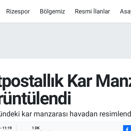
Rizespor
Bölgemiz
Resmi İlanlar
Asa
tpostallık Kar Man
üntülendi
yündeki kar manzarası havadan resimlendi
- 11:19
1 DK