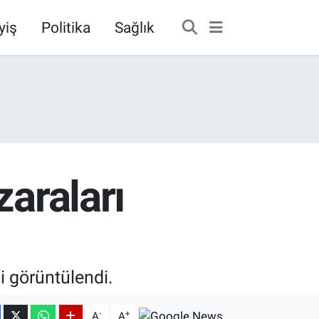
yiş
Politika
Sağlık
zaraları
 görüntülendi.
-
+
A
A