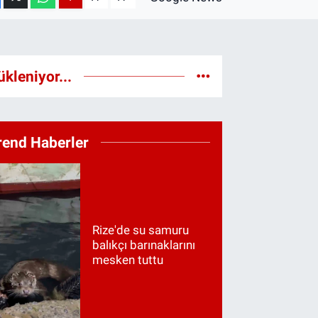
ükleniyor...
rend Haberler
Rize'de su samuru
balıkçı barınaklarını
mesken tuttu