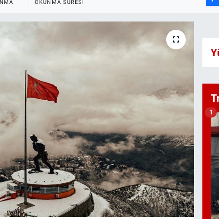
ANMA
OKUNMA SÜRESI
Y
T
1