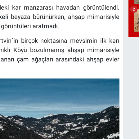
deki kar manzarası havadan görüntülendi.
2
keli beyaza bürünürken, ahşap mimarisiyle
k görüntüleri aratmadı.
rtvin´in birçok noktasına mevsimin ilk karı
Yanıklı Köyü bozulmamış ahşap mimarisiyle
planan çam ağaçları arasındaki ahşap evler
.