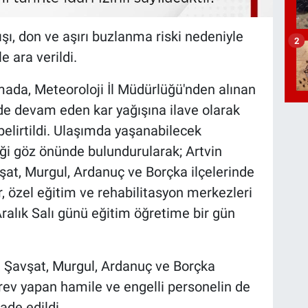
ışı, don ve aşırı buzlanma riski nedeniyle
2
e ara verildi.
amada, Meteoroloji İl Müdürlüğü'nden alınan
de devam eden kar yağışına ilave olarak
belirtildi. Ulaşımda yaşanabilecek
iği göz önünde bulundurularak; Artvin
vşat, Murgul, Ardanuç ve Borçka ilçelerinde
r, özel eğitim ve rehabilitasyon merkezleri
ralık Salı günü eğitim öğretime bir gün
, Şavşat, Murgul, Ardanuç ve Borçka
ev yapan hamile ve engelli personelin de
fade edildi.