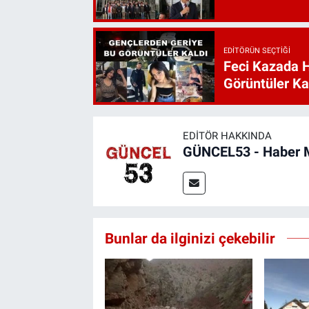
EDITÖRÜN SEÇTIĞI
Feci Kazada 
Görüntüler Ka
EDITÖR HAKKINDA
GÜNCEL53 - Haber 
Bunlar da ilginizi çekebilir