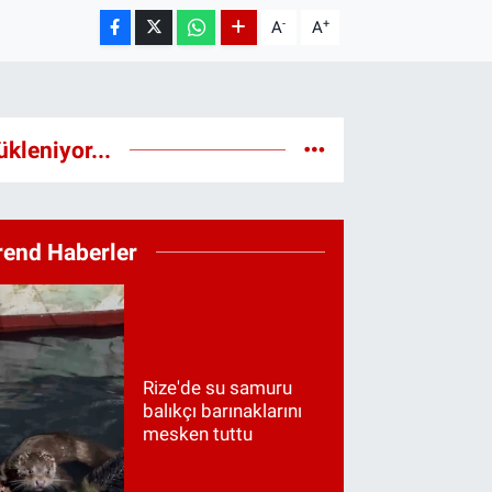
-
+
A
A
ükleniyor...
rend Haberler
Rize'de su samuru
balıkçı barınaklarını
mesken tuttu