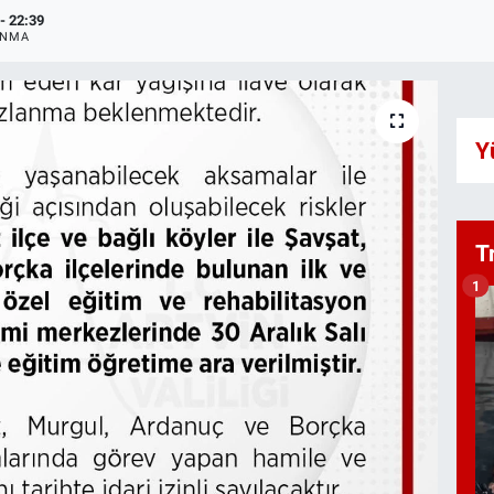
- 22:39
ANMA
Y
T
1