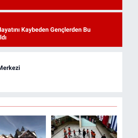
Hayatını Kaybeden Gençlerden Bu
ldı
Merkezi