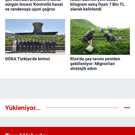
sürgün öncesi 'Kontrollü hasat
kilogram satış fiyatı 7 Bin TL
ve randevuya uyun' çağrısı
olarak belirlendi
DOKA Türkiye'de birinci
Rize'de çay tarımı yeniden
şekilleniyor: Migros'tan
stratejik adım
Yükleniyor...