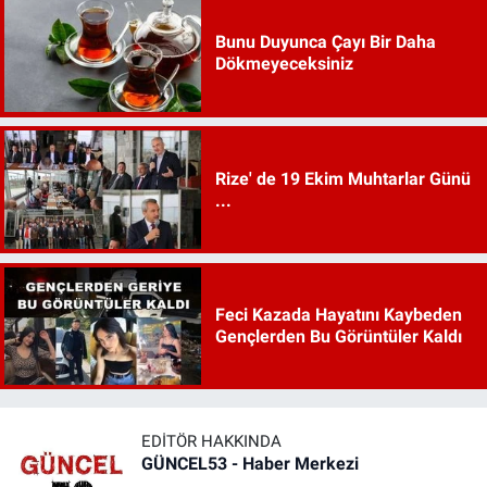
Bunu Duyunca Çayı Bir Daha
Dökmeyeceksiniz
Rize' de 19 Ekim Muhtarlar Günü
...
Feci Kazada Hayatını Kaybeden
Gençlerden Bu Görüntüler Kaldı
EDITÖR HAKKINDA
GÜNCEL53 - Haber Merkezi