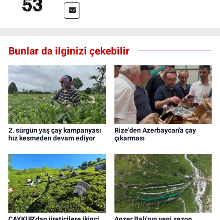
Bunlar da ilginizi çekebilir
2. sürgün yaş çay kampanyası
Rize'den Azerbaycan'a çay
hız kesmeden devam ediyor
çıkarması
ÇAYKUR'dan üreticilere ikinci
Anzer Balı'nın yeni sezon