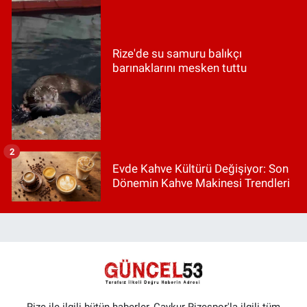
Rize'de su samuru balıkçı
barınaklarını mesken tuttu
2
Evde Kahve Kültürü Değişiyor: Son
Dönemin Kahve Makinesi Trendleri
Rize ile ilgili bütün haberler, Çaykur Rizespor'la ilgili tüm