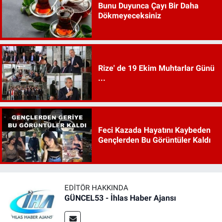
Bunu Duyunca Çayı Bir Daha
Dökmeyeceksiniz
Rize' de 19 Ekim Muhtarlar Günü
...
Feci Kazada Hayatını Kaybeden
Gençlerden Bu Görüntüler Kaldı
EDITÖR HAKKINDA
GÜNCEL53 - İhlas Haber Ajansı