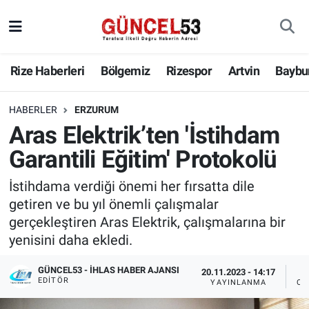
Rize Haberleri
Bölgemiz
Rizespor
Artvin
Baybu
HABERLER
ERZURUM
Aras Elektrik’ten 'İstihdam
Garantili Eğitim' Protokolü
İstihdama verdiği önemi her fırsatta dile
getiren ve bu yıl önemli çalışmalar
gerçekleştiren Aras Elektrik, çalışmalarına bir
yenisini daha ekledi.
GÜNCEL53 - İHLAS HABER AJANSI
20.11.2023 - 14:17
EDITÖR
YAYINLANMA
OK