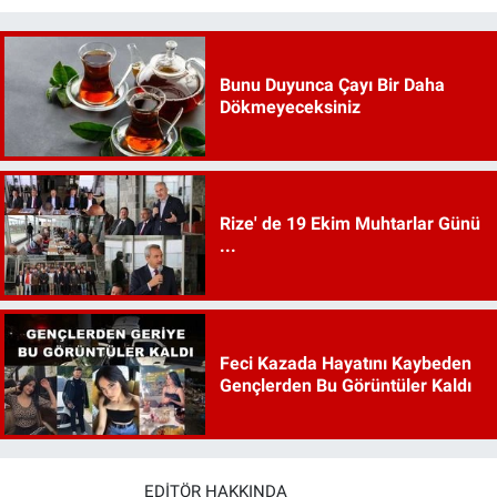
Bunu Duyunca Çayı Bir Daha
Dökmeyeceksiniz
Rize' de 19 Ekim Muhtarlar Günü
...
Feci Kazada Hayatını Kaybeden
Gençlerden Bu Görüntüler Kaldı
EDITÖR HAKKINDA