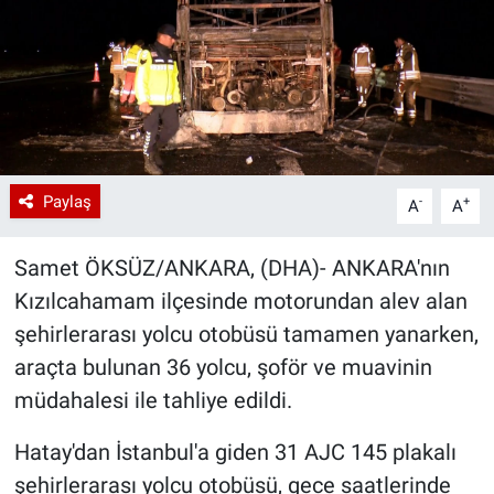
Paylaş
-
+
A
A
Samet ÖKSÜZ/ANKARA, (DHA)- ANKARA'nın
Kızılcahamam ilçesinde motorundan alev alan
şehirlerarası yolcu otobüsü tamamen yanarken,
araçta bulunan 36 yolcu, şoför ve muavinin
müdahalesi ile tahliye edildi.
Hatay'dan İstanbul'a giden 31 AJC 145 plakalı
şehirlerarası yolcu otobüsü, gece saatlerinde