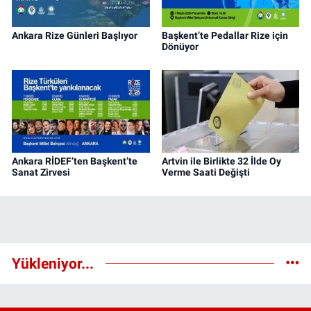
Ankara Rize Günleri Başlıyor
Başkent’te Pedallar Rize için
Dönüyor
Ankara RİDEF’ten Başkent’te
Artvin ile Birlikte 32 İlde Oy
Sanat Zirvesi
Verme Saati Değişti
Yükleniyor...