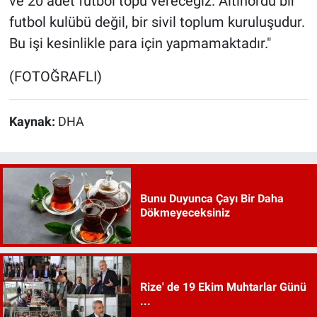
ve 20 adet futbol topu vereceğiz. Altınordu bir
futbol kulübü değil, bir sivil toplum kuruluşudur.
Bu işi kesinlikle para için yapmamaktadır."
(FOTOĞRAFLI)
Kaynak:
DHA
Bunu Duyunca Çayı Bir Daha
Dökmeyeceksiniz
Rize' de 19 Ekim Muhtarlar Günü
...