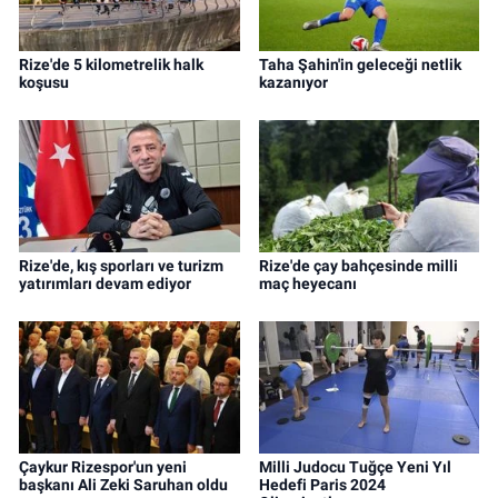
Rize'de 5 kilometrelik halk
Taha Şahin'in geleceği netlik
koşusu
kazanıyor
Rize'de, kış sporları ve turizm
Rize'de çay bahçesinde milli
yatırımları devam ediyor
maç heyecanı
Çaykur Rizespor'un yeni
Milli Judocu Tuğçe Yeni Yıl
başkanı Ali Zeki Saruhan oldu
Hedefi Paris 2024