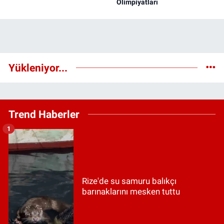
Olimpiyatları
Yükleniyor...
Trend Haberler
1
Rize'de su samuru balıkçı
barınaklarını mesken tuttu