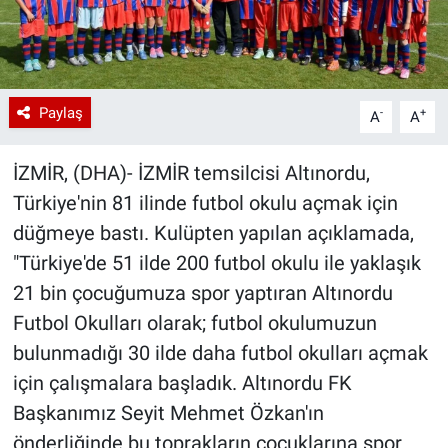
Paylaş
-
+
A
A
İZMİR, (DHA)- İZMİR temsilcisi Altınordu,
Türkiye'nin 81 ilinde futbol okulu açmak için
düğmeye bastı. Kulüpten yapılan açıklamada,
"Türkiye'de 51 ilde 200 futbol okulu ile yaklaşık
21 bin çocuğumuza spor yaptıran Altınordu
Futbol Okulları olarak; futbol okulumuzun
bulunmadığı 30 ilde daha futbol okulları açmak
için çalışmalara başladık. Altınordu FK
Başkanımız Seyit Mehmet Özkan'ın
önderliğinde bu toprakların çocuklarına spor